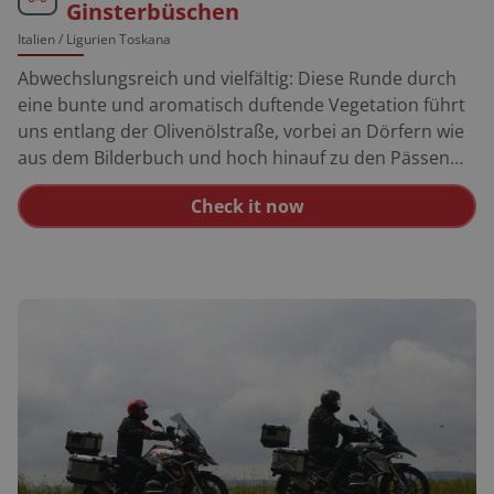
Ginsterbüschen
Italien
/ Ligurien Toskana
Abwechslungsreich und vielfältig: Diese Runde durch
eine bunte und aromatisch duftende Vegetation führt
uns entlang der Olivenölstraße, vorbei an Dörfern wie
aus dem Bilderbuch und hoch hinauf zu den Pässen
des Hinterlandes. Zum Ausklang bummeln wir am
Check it now
Meer entlang zurück. Sanremo ist als Ausgangpunkt
ideal. Schöne Gärten, stattliche Villen und mondäne
Hotels sind sein Wahrzeichen. Für den Kaufrausch gibt
es eine alte und eine neue Fußgängerzone. Aber das
eigentliche Highlight ist Sanremos Samstagsmarkt.
Rund um die riesige Markthalle mit Obst, Gemüse und
Fisch reihen sich unzählige Stände mit allem, was das
Herz begehrt. Mein Tipp: Leinenhemden, Leinenblusen,
Leinenhosen, Leinenkleider. Hinter Sanremo klettern
wir über San Bartolomeo in herrlichen Serpetinen auf
einem engen Sträßen hinauf nach San Romolo, die