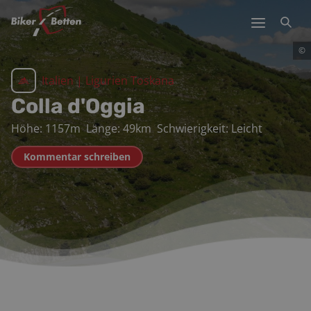
©
Italien
|
Ligurien Toskana
Colla d'Oggia
Höhe:
1157
m
Länge:
49
km
Schwierigkeit:
Leicht
Kommentar schreiben