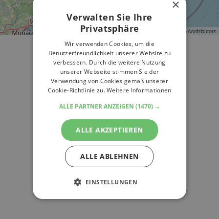
×
Verwalten Sie Ihre
Privatsphäre
Leaflet
| ©
OpenStreetMap
contributors
Wir verwenden Cookies, um die
Benutzerfreundlichkeit unserer Website zu
verbessern. Durch die weitere Nutzung
unserer Webseite stimmen Sie der
Verwendung von Cookies gemäß unserer
Cookie-Richtlinie zu.
Weitere Informationen
ALLE PARTNER ANZEIGEN
(1470) →
ALLE AKZEPTIEREN
ALLE ABLEHNEN
EINSTELLUNGEN