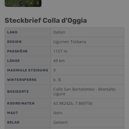
©
Steckbrief Colla d'Oggia
Italien
LAND
Ligurien Toskana
REGION
1157
m
PASSHÖHE
49
km
LÄNGE
9
MAXIMALE STEIGUNG
b. B.
WINTERSPERRE
Colle San Bartolomeo - Montalto
BASISORTE
Ligure
43.982426
,
7.869756
KOORDINATEN
Nein
MAUT
Geteert
BELAG