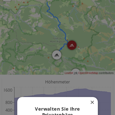
Leaflet
| ©
OpenStreetMap
contributors
Höhenmeter
1600
×
800
Verwalten Sie Ihre
400
Privatsphäre