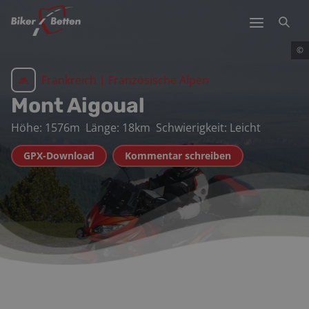
©
Frankreich
|
Französische Alpen
Mont Aigoual
Höhe:
1576
m
Länge:
18
km
Schwierigkeit:
Leicht
GPX-Download
Kommentar schreiben