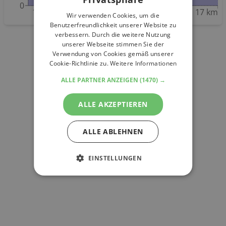
0
1 km
3 km
5 km
7 km
9 km
12 km
14 km
17 km
Wir verwenden Cookies, um die
Benutzerfreundlichkeit unserer Website zu
verbessern. Durch die weitere Nutzung
unserer Webseite stimmen Sie der
Verwendung von Cookies gemäß unserer
Cookie-Richtlinie zu.
Weitere Informationen
ALLE PARTNER ANZEIGEN
(1470) →
ALLE AKZEPTIEREN
ALLE ABLEHNEN
EINSTELLUNGEN