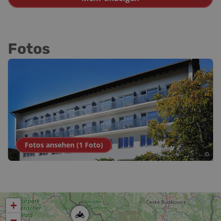
Fotos
Fotos ansehen (
1
Foto
)
©
+
−