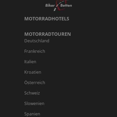
Glasfachschule. Zwiesel nennt sich aus diesem Grund
auch „die Glasstadt“. In dem Ort befinden sich
zahlreiche weitere Glasherstellungs- und
MOTORRADHOTELS
Glasveredelungsbetriebe.
MOTORRADTOUREN
Deutschland
Frankreich
Italien
Kroatien
Österreich
Schweiz
Slowenien
Spanien