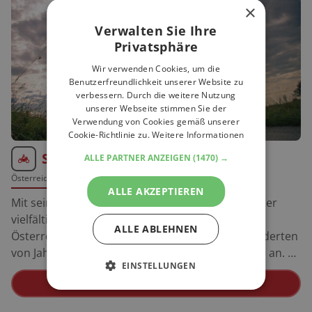
×
Verwalten Sie Ihre
Privatsphäre
Wir verwenden Cookies, um die
Benutzerfreundlichkeit unserer Website zu
verbessern. Durch die weitere Nutzung
unserer Webseite stimmen Sie der
Verwendung von Cookies gemäß unserer
Cookie-Richtlinie zu.
Weitere Informationen
Seen im Salzkammergut
ALLE PARTNER ANZEIGEN
(1470) →
Österreich
/ Oberösterreich
ALLE AKZEPTIEREN
Mit seinen 76 Seen ist das Salzkammergut eine der
vielfältigsten und interessantesten Regionen
ALLE ABLEHNEN
Österreichs – auch für Motorradfahrer. Seit hunderten
von Jahren lockt das Salzkammergut seine Gäste an. Es
EINSTELLUNGEN
gibt imposante Berge im Salzkammergut Österreich,
Check it now
wie z.B. der Dachstein und zahlreiche auch kleinere
Nebenstraßen bieten wunderbare Kurvenerlebnisse