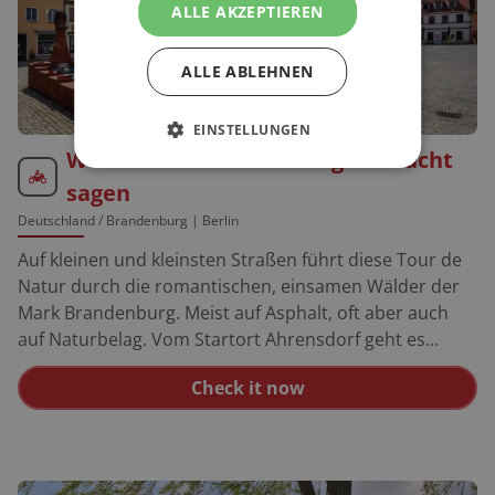
ALLE AKZEPTIEREN
ALLE ABLEHNEN
EINSTELLUNGEN
Wo sich Fuchs und Hase gute Nacht
sagen
Deutschland
/ Brandenburg | Berlin
Auf kleinen und kleinsten Straßen führt diese Tour de
Natur durch die romantischen, einsamen Wälder der
Mark Brandenburg. Meist auf Asphalt, oft aber auch
auf Naturbelag. Vom Startort Ahrensdorf geht es
direkt über Kossenblatt und Briescht nach Trebatsch.
Check it now
Dann weiter nach Ressen und anschließend um den
Schwielochsee herum. An Hoffnungsbay vorbei. Der
kleine Ort hat wirklich einen amerikanisch klingenden
Namen. Wie viele Dörfer in der Mark Brandenburg.