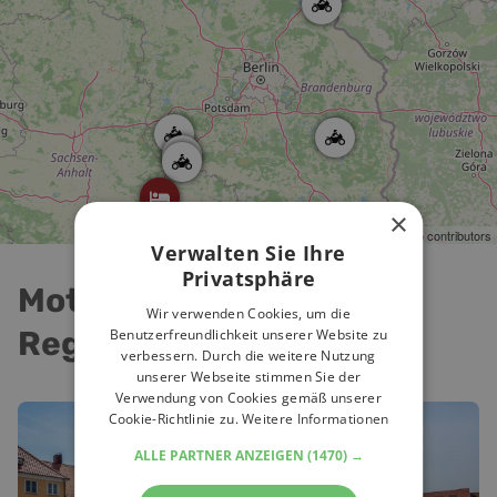
×
Leaflet
| ©
OpenStreetMap
contributors
Verwalten Sie Ihre
Privatsphäre
Motorradtouren in der
Wir verwenden Cookies, um die
Region
Benutzerfreundlichkeit unserer Website zu
verbessern. Durch die weitere Nutzung
unserer Webseite stimmen Sie der
Verwendung von Cookies gemäß unserer
Cookie-Richtlinie zu.
Weitere Informationen
ALLE PARTNER ANZEIGEN
(1470) →