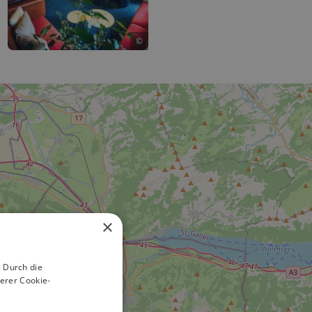
©
×
 Durch die
erer Cookie-