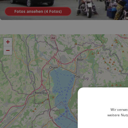
Fotos ansehen (
4
Fotos
)
+
−
Wir verwe
weitere Nut