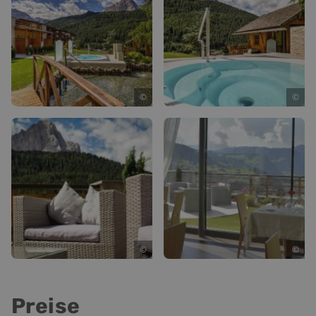
©
©
©
©
Preise