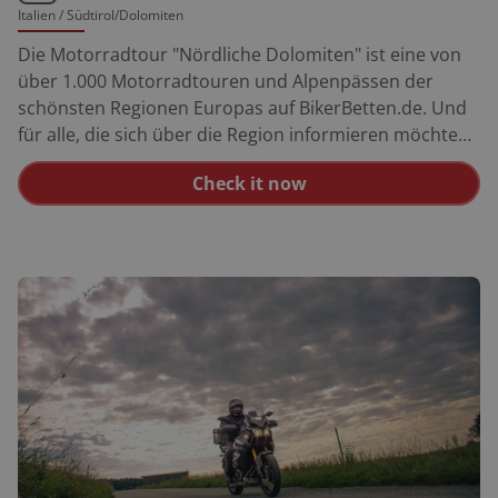
Italien
/ Südtirol/Dolomiten
Die Motorradtour "Nördliche Dolomiten" ist eine von
über 1.000 Motorradtouren und Alpenpässen der
schönsten Regionen Europas auf BikerBetten.de. Und
für alle, die sich über die Region informieren möchten,
empfehlen wir unseren Motorrad Reiseführer
Check it now
Dolomiten/Trentino/Gardasee. Weitere
Motorradtouren in den Dolomiten findet man über
unsere Motorradtouren Suche und die dazu
passenden Motorradhotels in den Dolomiten findest
Du über unsere BikerBetten Motorradhotel-Suche.
Tipp: Einen perfekten Überblick über Motorradtouren
in den Dolomiten bietet Dir unsere
FolyMap Südtirol/Dolomiten Karte. Die Highlights
dieser Tour: Klausen: Die alte Bergwerksstadt ist die
kleinste der drei Eisacktaler Städte. Auch hier zeigt sich
der damalige Wohlstand in Form einer hübschen
Innenstadt und reich verzierten Gebäuden. Passo Tre