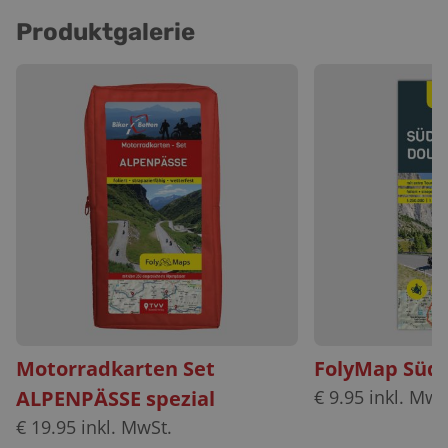
Bovo: Das kleine und freundliche Dorf liegt im Valle del
Produktgalerie
Vanoi, in Herzen des Trentino auf 750 Meter Höhe.
Motorradkarten Set
FolyMap Südt
ALPENPÄSSE spezial
€
9.95
inkl. MwS
€
19.95
inkl. MwSt.