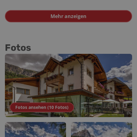
Mehr anzeigen
Fotos
Fotos ansehen (
10
Fotos
)
©