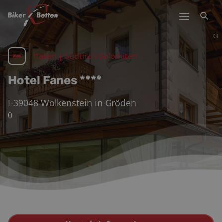
©
Italien
|
Südtirol/Dolomiten
Hotel Fanes ****
I-39048
Wolkenstein in Gröden
0