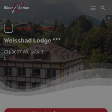
©
Schweiz
|
Ostschweiz
Weissbad Lodge ***
CH-9057
Weissbad
0