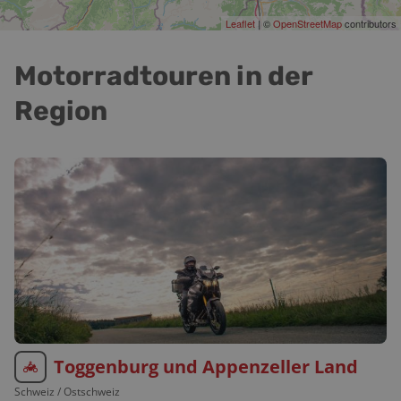
Leaflet
| ©
OpenStreetMap
contributors
Motorradtouren in der
Region
Toggenburg und Appenzeller Land
Schweiz
/ Ostschweiz