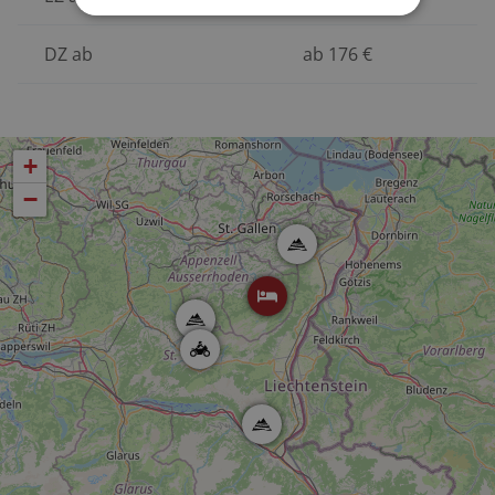
DZ ab
ab
176
€
+
−