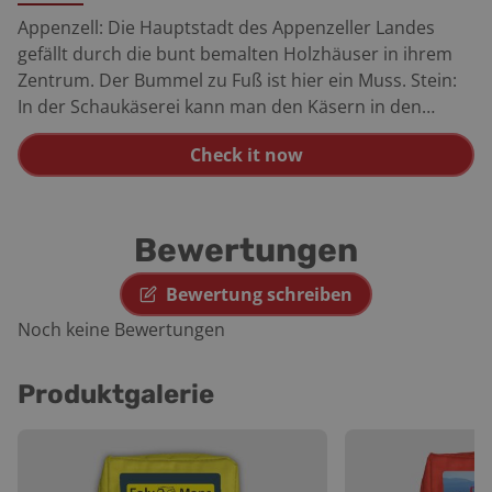
Appenzell: Die Hauptstadt des Appenzeller Landes
gefällt durch die bunt bemalten Holzhäuser in ihrem
Zentrum. Der Bummel zu Fuß ist hier ein Muss. Stein:
In der Schaukäserei kann man den Käsern in den
Käsebottich schauen. Quinten: Das malerische Dorf
Check it now
liegt am nördlichen Ufer desWalensees gegenüber von
Murg und ist nur per Boot zu erreichen.
Schwägalppass: Der 1.278 Meter hohe Pass verbindet
mittels einiger recht ordentlicher Kurven und Kehren
Bewertungen
Neu-St. Johann mit Urnäsch.
Bewertung schreiben
Noch keine Bewertungen
Produktgalerie