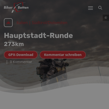
©
Italien | Südtirol/Dolomiten
Hauptstadt-Runde
273
km
GPX-Download
Kommentar schreiben
|
0 Kommentar