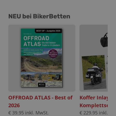
NEU bei BikerBetten
OFFROAD ATLAS - Best of
Koffer Inlayt
2026
Komplettset
€
39.95
inkl. MwSt.
€
229.95
inkl. Mw