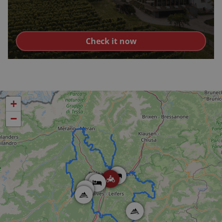
Check it now
+
−