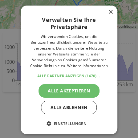
×
Verwalten Sie Ihre
Privatsphäre
Leaflet
| ©
OpenStreetMap
contributors
Wir verwenden Cookies, um die
Höhenmeter
Benutzerfreundlichkeit unserer Website zu
2000
verbessern. Durch die weitere Nutzung
unserer Webseite stimmen Sie der
Verwendung von Cookies gemäß unserer
1000
Cookie-Richtlinie zu.
Weitere Informationen
500
ALLE PARTNER ANZEIGEN
(1470) →
0
14 km
50 km
79 km
115 km
152 km
194 km
253 km
ALLE AKZEPTIEREN
ALLE ABLEHNEN
EINSTELLUNGEN