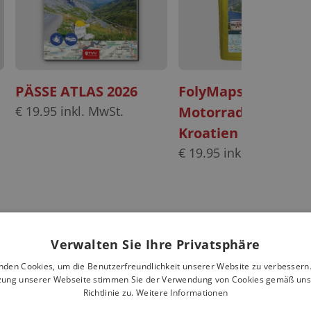
PÄSSE ATLAS 2026
FolyMaps
€
19.95
inkl. MwSt.
Motorradkarten Se
Kroatien Slowenie
€
19.95
inkl. MwSt.
Verwalten Sie Ihre Privatsphäre
nden Cookies, um die Benutzerfreundlichkeit unserer Website zu verbessern.
zung unserer Webseite stimmen Sie der Verwendung von Cookies gemäß uns
Richtlinie zu.
Weitere Informationen