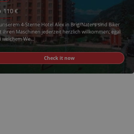
b
110
€
 unserem 4-Sterne Hotel Alex in Brig/Naters sind Biker
t Ihren Maschinen jederzeit herzlich willkommen; egal
i welchem We...
Check it now