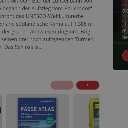
esch: Mit dem Bau der Luftseilbahn von
6 begann der Aufstieg vom Bauerndorf
a
 thront das UNESCO-Weltkulturerbe
einahe südländische Klima auf 1.388 m
In
mi
 der grünen Almwiesen ringsum. Brig:
be
d seinen drei hoch aufragenden Türmen,
 Das Schloss is...