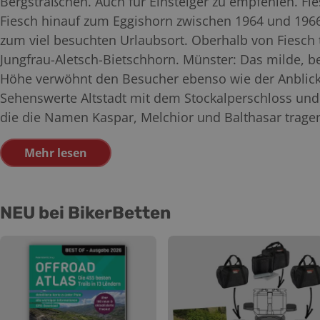
Bergsträßchen. Auch für Einsteiger zu empfehlen. Fi
Fiesch hinauf zum Eggishorn zwischen 1964 und 196
zum viel besuchten Urlaubsort. Oberhalb von Fiesch
Jungfrau-Aletsch-Bietschhorn. Münster: Das milde, b
Höhe verwöhnt den Besucher ebenso wie der Anblick
Sehenswerte Altstadt mit dem Stockalperschloss un
die die Namen Kaspar, Melchior und Balthasar tragen.
Mehr lesen
NEU bei BikerBetten