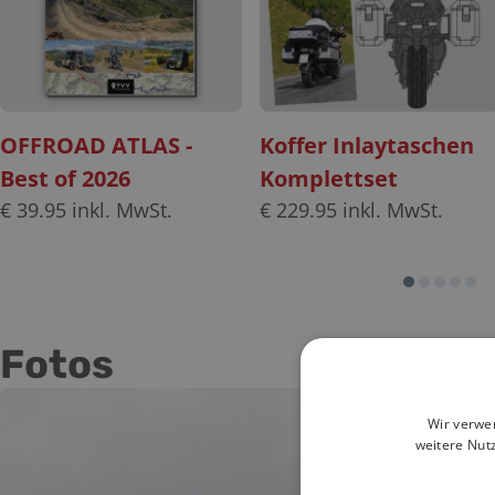
OFFROAD ATLAS -
Koffer Inlaytaschen
Best of 2026
Komplettset
€
39.95
inkl. MwSt.
€
229.95
inkl. MwSt.
Fotos
Wir verwe
weitere Nut