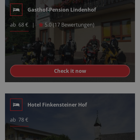
Gasthof-Pension Lindenhof
ab
68
€
|
5.0
(
17
Bewertungen)
Check it now
Hotel Finkensteiner Hof
ab
78
€