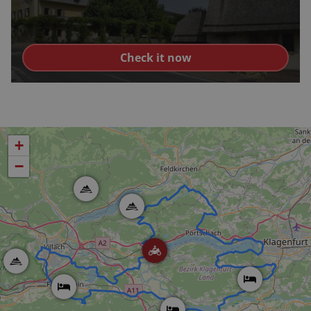
Check it now
+
−