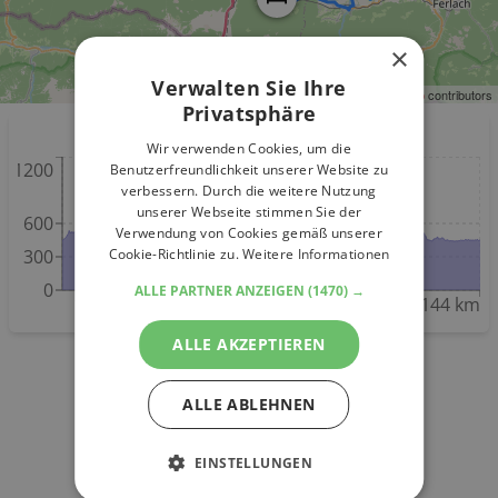
×
Verwalten Sie Ihre
Leaflet
| ©
OpenStreetMap
contributors
Privatsphäre
Höhenmeter
Wir verwenden Cookies, um die
1200
Benutzerfreundlichkeit unserer Website zu
verbessern. Durch die weitere Nutzung
unserer Webseite stimmen Sie der
600
Verwendung von Cookies gemäß unserer
Cookie-Richtlinie zu.
Weitere Informationen
300
0
ALLE PARTNER ANZEIGEN
(1470) →
12 km
28 km
43 km
62 km
84 km
110 km
144 km
ALLE AKZEPTIEREN
ALLE ABLEHNEN
EINSTELLUNGEN