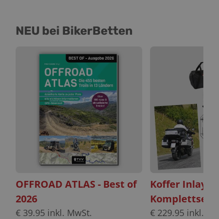
NEU bei BikerBetten
OFFROAD ATLAS - Best of
Koffer Inlayt
2026
Komplettset
€
39.95
inkl. MwSt.
€
229.95
inkl. Mw