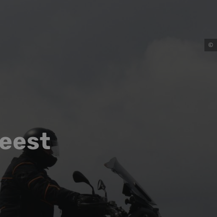
©
Geest