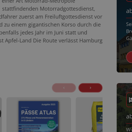
zu einer Art Motorrad-Metropole
i stattfindenden Motorradgottesdienst,
a
hrer zuerst am Freiluftgottesdienst vor
 zu einem gigantischen Korso durch die
Se
Br
enfalls jedes Jahr im Juni statt und
Gäs
ist Apfel-Land Die Route verlässt Hamburg
a
Wi