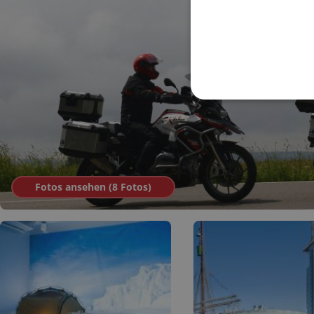
Fotos ansehen (
8
Fotos
)