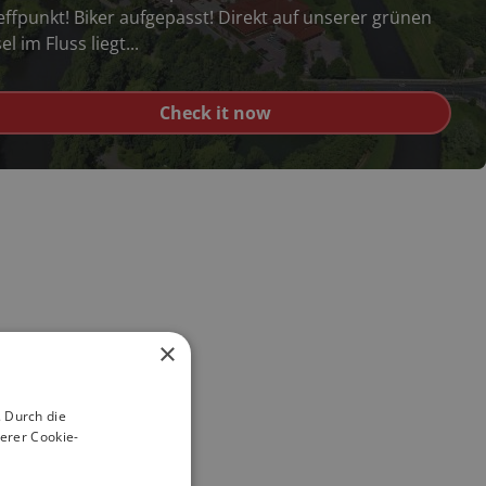
effpunkt! Biker aufgepasst! Direkt auf unserer grünen
el im Fluss liegt...
Check it now
FolyMap Route des
t
Grandes Alpes
n
Motorrad Karte
€
11.95
inkl. MwSt.
×
 Durch die
erer Cookie-