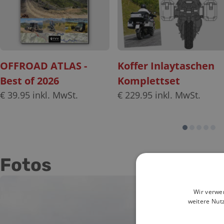
OFFROAD ATLAS -
Koffer Inlaytaschen
Best of 2026
Komplettset
€
39.95
inkl. MwSt.
€
229.95
inkl. MwSt.
Fotos
Wir verwe
weitere Nut