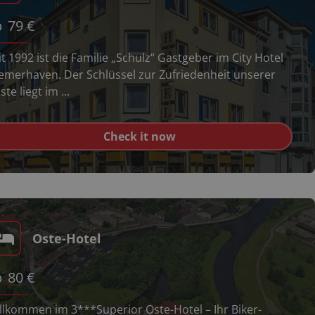
b
79
€
it 1992 ist die Familie „Schulz“ Gastgeber im City Hotel
emerhaven. Der Schlüssel zur Zufriedenheit unserer
te liegt im ...
Check it now
Oste-Hotel
b
80
€
llkommen im 3***Superior Oste-Hotel – Ihr Biker-