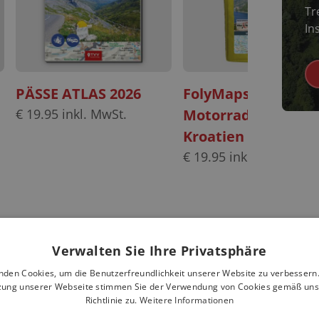
Tr
Ins
PÄSSE ATLAS 2026
FolyMaps
€
19.95
inkl. MwSt.
Motorradkarten Se
Kroatien Slowenie
€
19.95
inkl. MwSt.
Verwalten Sie Ihre Privatsphäre
nden Cookies, um die Benutzerfreundlichkeit unserer Website zu verbessern.
zung unserer Webseite stimmen Sie der Verwendung von Cookies gemäß uns
Richtlinie zu.
Weitere Informationen