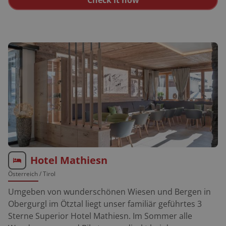
bieten wir dem Biker, alle die Kleinigkeiten, wo er wert
drauf legt. Angefangen bei einer Garage, über
Lunchpakete, Sauna, Trockenraum und natürlich jede
Menge Tourentipps. Dazu gibts gemütlich
eingerichtete Zimmer, und wir servieren Euch,
Hausmannskost - frisch und mit heimischen
Produkten. Wir freuen uns auf Euch. GPS: N 48°41´05” -
E 13°55´24”
Hotel Mathiesn
Österreich
/ Tirol
Umgeben von wunderschönen Wiesen und Bergen in
Obergurgl im Ötztal liegt unser familiär geführtes 3
Sterne Superior Hotel Mathiesn. Im Sommer alle