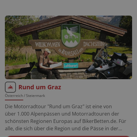
Pfarrgasse verkehrte schon Operettenkomponist
Franz Lehar. Zauner zählt zu den führenden
Konditoreien Österreichs. Probieren sollte man den
Stollen und den Kugelhupf.
Rund um Graz
Österreich
/ Steiermark
Die Motorradtour "Rund um Graz" ist eine von
über 1.000 Alpenpässen und Motorradtouren der
schönsten Regionen Europas auf BikerBetten.de. Für
alle, die sich über die Region und die Pässe in der
Umgebung informieren möchten, empfehlen wir