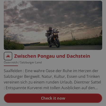
Zwischen Pongau und Dachstein
Österreich
/ Salzburger Land
Saalfelden : Eine wahre Oase der Ruhe im Herzen der
Salzburger Bergwelt. Natur, Kultur, Essen und Trinken
vereinen sich zu einem runden Urlaub. Dientner Sattel
: Entspannte Kurverei mit tollen Ausblicken auf den
Hochkönig (1.357 m). Filzensattel: 1.291 m, gut
Check it now
ausgebaute Strecke, breite, mitunter etwas holperige
Fahrbahn. Bad Ischl : In der Konditorei Zauner in der