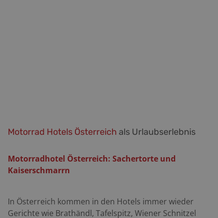
wie sie ursprünglich einmal geplant war: Die engen
Kehren wichen einer neu trassierten Strecke mit
Straßentunneln. Das Fahrvergnügen für
Motorradfahrer hält sich dadurch in Grenzen.
Motorrad Hotels Österreich
als Urlaubserlebnis
Motorradhotel Österreich: Sachertorte und
Kaiserschmarrn
In Österreich kommen in den Hotels immer wieder
Gerichte wie Brathändl, Tafelspitz, Wiener Schnitzel