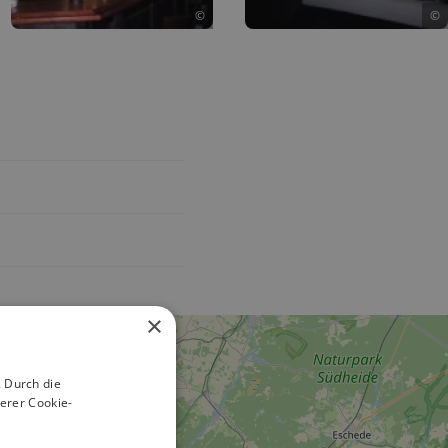
©
©
×
 Durch die
erer Cookie-