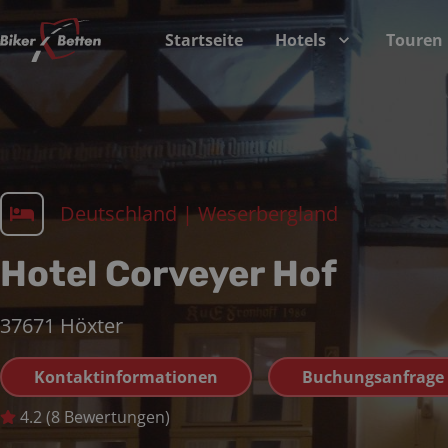
Startseite
Hotels
Touren
Deutschland
|
Weserbergland
Hotel Corveyer Hof
37671
Höxter
Kontaktinformationen
Buchungsanfrage
4.2
(
8
Bewertungen)