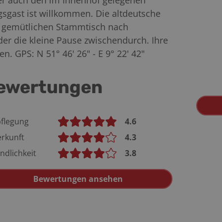
der auch den im Innenhof gelegenen
gsgast ist willkommen. Die altdeutsche
nen gemütlichen Stammtisch nach
oder die kleine Pause zwischendurch. Ihre
. GPS: N 51° 46' 26" - E 9° 22' 42"
ewertungen
flegung
4.6
rkunft
4.3
ndlichkeit
3.8
Bewertungen ansehen