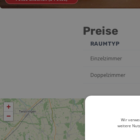
Preise
RAUMTYP
Einzelzimmer
Doppelzimmer
+
−
Wir verwe
weitere Nut