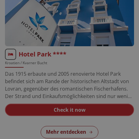
Hotel Park ****
Kroatien
/ Kvarner Bucht
Das 1915 erbaute und 2005 renovierte Hotel Park
befindet sich am Rande der historischen Altstadt von
Lovran, gegenüber des romantischen Fischerhafens.
Der Strand und Einkaufsmöglichkeiten sind nur wenige
Gehminuten entfernt. 59 Zimmer, 3 Appartements.
Check it now
Indoor-Pool, Fitness, SPA-Zone, Restaurant, Café,
Aperitif-Bar, Hotel-Parkplätze (begrenzt).
Mehr entdecken