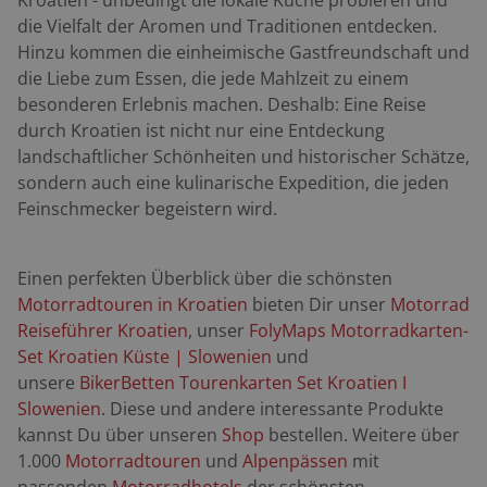
Kroatien - unbedingt die lokale Küche probieren und
die Vielfalt der Aromen und Traditionen entdecken.
Hinzu kommen die einheimische Gastfreundschaft und
die Liebe zum Essen, die jede Mahlzeit zu einem
besonderen Erlebnis machen. Deshalb: Eine Reise
durch Kroatien ist nicht nur eine Entdeckung
landschaftlicher Schönheiten und historischer Schätze,
sondern auch eine kulinarische Expedition, die jeden
Feinschmecker begeistern wird.
Einen perfekten Überblick über die schönsten
Motorradtouren in Kroatien
bieten Dir unser
Motorrad
Reiseführer Kroatien
, unser
FolyMaps
Motorradkarten-
Set Kroatien Küste | Slowenien
und
unsere
BikerBetten Tourenkarten Set Kroatien I
Slowenien
. Diese und andere interessante Produkte
kannst Du über unseren
Shop
bestellen. Weitere über
1.000
Motorradtouren
und
Alpenpässen
mit