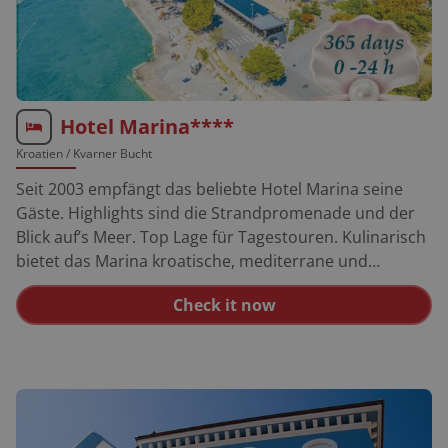
Hotel Marina****
Kroatien
/ Kvarner Bucht
Seit 2003 empfängt das beliebte Hotel Marina seine
Gäste. Highlights sind die Strandpromenade und der
Blick auf’s Meer. Top Lage für Tagestouren. Kulinarisch
bietet das Marina kroatische, mediterrane und
internationale Küche und eine Aperitif-Bar. Es gibt eine
Check it now
Sauna. Indoor-Pool, Fitness und Parkplatz sind
kostenlos. Zimmer gibt es von 25 bis 49 qm. Biker sind
willkommen! Halbpension € 25,-, VP € 50,-.