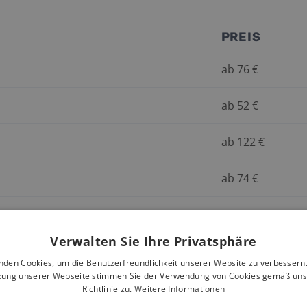
PREIS
ab
76
€
ab
52
€
ab
122
€
ab
74
€
Verwalten Sie Ihre Privatsphäre
nden Cookies, um die Benutzerfreundlichkeit unserer Website zu verbessern.
zung unserer Webseite stimmen Sie der Verwendung von Cookies gemäß uns
Richtlinie zu.
Weitere Informationen