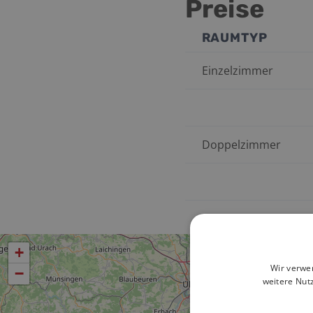
Preise
RAUMTYP
Einzelzimmer
Doppelzimmer
+
Wir verwe
−
weitere Nut