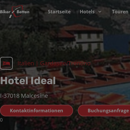
Startseite
Hotels
Touren
Italien
|
Gardasee/Trentino
Hotel Ideal
I-37018
Malcesine
Kontaktinformationen
Buchungsanfrage
0