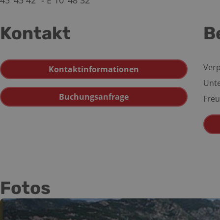
45°45´42” - E 10°48´32”
Kontakt
B
Verp
Kontaktinformationen
Unte
Buchungsanfrage
Freu
Fotos