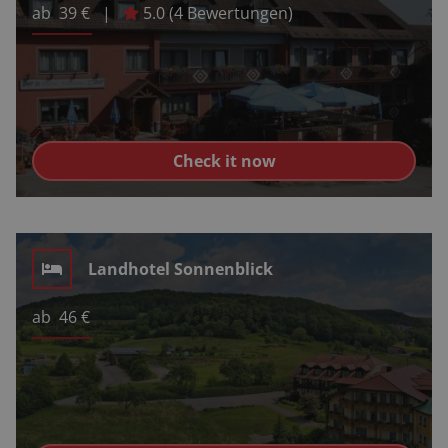
ab
39
€
|
5.0
(
4
Bewertungen)
Check it now
Landhotel Sonnenblick
ab
46
€