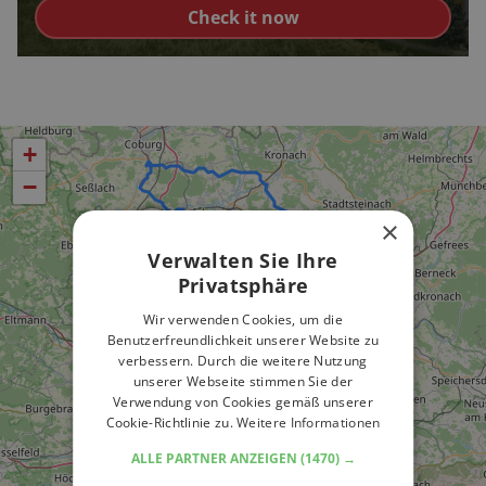
Check it now
+
−
×
Verwalten Sie Ihre
Privatsphäre
Wir verwenden Cookies, um die
Benutzerfreundlichkeit unserer Website zu
verbessern. Durch die weitere Nutzung
unserer Webseite stimmen Sie der
Verwendung von Cookies gemäß unserer
Cookie-Richtlinie zu.
Weitere Informationen
ALLE PARTNER ANZEIGEN
(1470) →