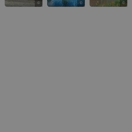
©
©
©