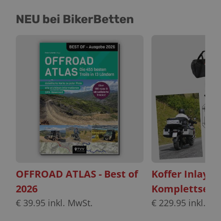
NEU bei BikerBetten
OFFROAD ATLAS - Best of
Koffer Inlayt
2026
Komplettset
€
39.95
inkl. MwSt.
€
229.95
inkl. Mw