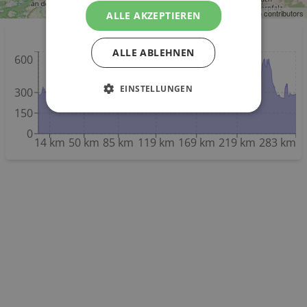
Leaflet
| ©
OpenStreetMap
contributors
ALLE AKZEPTIEREN
Höhenmeter
ALLE ABLEHNEN
600
EINSTELLUNGEN
300
150
0
14 km
50 km
85 km
119 km
169 km
219 km
283 km