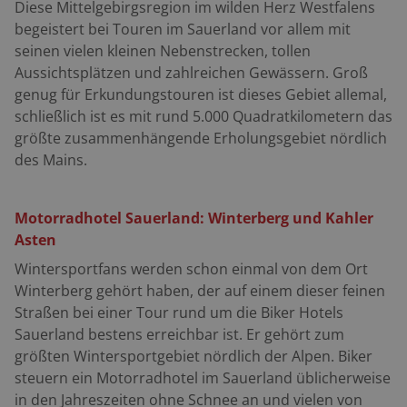
Diese Mittelgebirgsregion im wilden Herz Westfalens
begeistert bei Touren im Sauerland vor allem mit
seinen vielen kleinen Nebenstrecken, tollen
Aussichtsplätzen und zahlreichen Gewässern. Groß
genug für Erkundungstouren ist dieses Gebiet allemal,
schließlich ist es mit rund 5.000 Quadratkilometern das
größte zusammenhängende Erholungsgebiet n
ö
rdlich
des Mains.
Motorradhotel Sauerland: Winterberg und Kahler
Asten
Wintersportfans werden schon einmal von dem Ort
Winterberg geh
ö
rt haben, der auf einem dieser feinen
Straßen bei einer Tour rund um die Biker Hotels
Sauerland bestens erreichbar ist. Er geh
ö
rt zum
größten Wintersportgebiet n
ö
rdlich der Alpen. Biker
steuern ein Motorradhotel im Sauerland üblicherweise
in den Jahreszeiten ohne Schnee an und vielen von