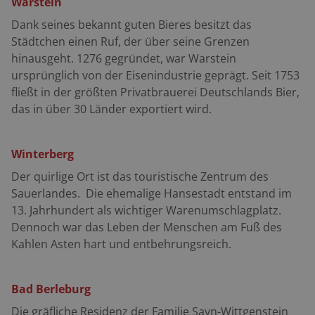
Warstein
stehenden Schloss Laer einen Besuch ab. Das weiße
Dank seines bekannt guten Bieres besitzt das
Wasserschloss mit seinem grauen Schieferdach
Städtchen einen Ruf, der über seine Grenzen
stammt aus dem 17. Jahrhundert. Highlight: Gesunder
hinausgeht. 1276 gegründet, war Warstein
Stollen In früheren Zeiten wurde im Kilianstollen in
ursprünglich von der Eisenindustrie geprägt. Seit 1753
Marsberg Kupfer abgebaut. Inzwischen sind die
fließt in der größten Privatbrauerei Deutschlands Bier,
Kumpel längst verschwunden. Die Menschen, die
das in über 30 Länder exportiert wird.
heute das Bergwerk aufsuchen, leiden an Asthma,
Bronchitis oder Allergien. Die gute Luft in den feuchten
Gewölben verschafft den Kranken Linderung. Und das
Winterberg
mit Erfolg: Der Kilianstollen ist einer von zwölf
Der quirlige Ort ist das touristische Zentrum des
anerkannten Heilstollen in Deutschland. Roadbook:
Sauerlandes. Die ehemalige Hansestadt entstand im
Warstein – Hirschberg – Meschede – Eversberg –
13. Jahrhundert als wichtiger Warenumschlagplatz.
Nuttlar – Olsberg – Gevelinghausen – Westernbödefeld
Dennoch war das Leben der Menschen am Fuß des
– Bremke – Dorlar – Bad Fredeburg – Ebbinghof –
Kahlen Asten hart und entbehrungsreich.
Cobbenrode – Eslohe – Calle – Henne-Stausee –
Warstein (ca. 200 km) Motorradtreffs:
Möhnetalsperre: Traditionstreff an der Staumauer,
Bad Berleburg
verschiedene Gastronomie. Möhnesee/Delecke: Café
Die gräfliche Residenz der Familie Sayn-Wittgenstein
Geronimo, amerikanisch angehauchtes Restaurant mit