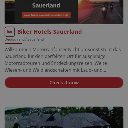
Anfrage). Wir sind behilflich bei der Tourenplanung
und bieten eine abschließbare Garage und Stellplätze
sowie Trockenräume für die Lederkleidung. GPS: N
50°01´32” - E 8°35´48”
Biker Hotels Sauerland
Deutschland
/ Sauerland
Willkommen Motorradfahrer Nicht umsonst steht das
Sauerland für den perfekten Ort für ausgiebige
Motorradtouren und Entdeckungsreisen. Weite
Wiesen- und Waldlandschaften mit Laub- und
Nadelbäumen, die von kleinen Landstraße durchzogen
Check it now
werden, bieten dem Biker zahlreiche Wege, dem
üblichen Verkehr zu entkommen. Besonders beliebt
bei Bikern sind die vielen Stauseen im Sauerland, wo
sich einige bekannte Biker-Treffs etabliert haben.
Darüber hinaus finden Biker im Sauerland auch viele
weitere interessante Ziele, wie z.B. den Kahlen Asten in
Winterberg – Nordrhein-Westfalens zweithöchsten