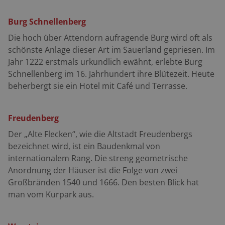
über die Höhenlagen des zentralen Hochsauerlandes.
Spektakuläre Ausblicke auf die gesamte Region sind die
Burg Schnellenberg
Folge. Weiter auf Eslohe zu. In Cobbenrode erwartet
Die hoch über Attendorn aufragende Burg wird oft als
uns eine Gaumenfreude. Die alte Mühle im Ort wurde
sch
ö
nste Anlage dieser Art im Sauerland gepriesen. Im
von einigen Bewohnern in jahrelanger, mühevoller
Jahr 1222 erstmals urkundlich ewähnt, erlebte Burg
Arbeit restauriert und wieder in Betrieb genommen.
Schnellenberg im 16. Jahrhundert ihre Blütezeit. Heute
Heute wird dort wie eh und je Korn gemahlen. Das
beherbergt sie ein Hotel mit Caf
é
und Terrasse.
Mehl gelangt zum ebenfalls historischen Backhaus, um
dort zu Brot verarbeitet zu werden. Kurz hinter Calle
biegen wir rechts ab nach Schüren. Eine kleine, aber
Freudenberg
feine Allee geleitet uns über Schüren und Enkhausen
Der „Alte Flecken
“
, wie die Altstadt Freudenbergs
zum Henne-Stausee. Enge Kurven, holperiger Belag –
bezeichnet wird, ist ein Baudenkmal von
man sollte sein Augenmerk nicht nur auf die reizende
internationalem Rang. Die streng geometrische
Umgebung richten. Der Weg windet sich hinunter zum
Anordnung der Häuser ist die Folge von zwei
Hennesee und trifft auf die Bundesstraße 55. Jetzt geht
Großbränden 1540 und 1666. Den besten Blick hat
es nach links an der knapp 40 Millionen Kubikmeter
man vom Kurpark aus.
fassenden Henne-Talsperre entlang. Das Ufer säumt
ein schöner Badestrand. Auf der Rückfahrt nach
Warstein statten wir dem westlich von Meschede