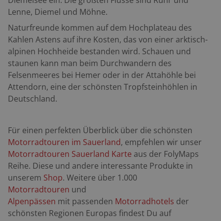
Diemelsee ein. Die größten Flüsse sind Ruhr und
Lenne, Diemel und M
ö
hne.
Naturfreunde kommen auf dem Hochplateau des
Kahlen Astens auf ihre Kosten, das von einer arktisch-
alpinen Hochheide bestanden wird. Schauen und
staunen kann man beim Durchwandern des
Felsenmeeres bei Hemer oder in der Attah
ö
hle bei
Attendorn, eine der sch
ö
nsten Tropfsteinh
ö
hlen in
Deutschland.
Für einen perfekten Überblick über die schönsten
Motorradtouren im Sauerland
, empfehlen wir unser
Motorradtouren Sauerland Karte
aus der FolyMaps
Reihe.
Diese und andere
interessante Produkte in
unserem
Shop
.
Weitere über 1.000
Motorradtouren
und
Alpenpässen
mit passenden
Motorradhotels
der
schönsten Regionen Europas findest Du auf