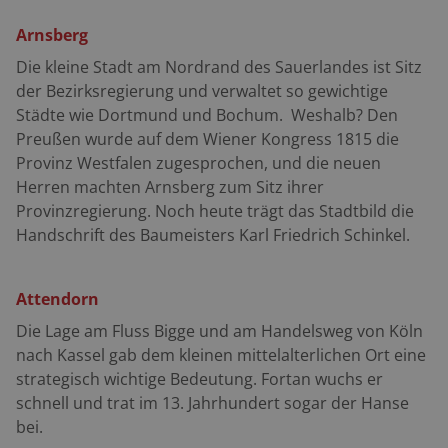
Ramsbecker Erzbergwerk eine Besuchergrube mit
Arnsberg
Museum. Das Teilstück von Westernbödefeld nach
Die kleine Stadt am Nordrand des Sauerlandes ist Sitz
Kirchrarbach entpuppt sich als landschaftlicher
der Bezirksregierung und verwaltet so gewichtige
Leckerbissen. Es führt über einen Höhenzug und bietet
Städte wie Dortmund und Bochum. Weshalb? Den
weite Einblicke ins Bödefelder Land. Saftig grüne
Preußen wurde auf dem Wiener Kongress 1815 die
Wiesen und dichte Nadelwälder huschen vorüber. Die
Provinz Westfalen zugesprochen, und die neuen
B 511 bringt nach dem ganzen Klein-Klein der
Herren machten Arnsberg zum Sitz ihrer
zurückliegenden Kilometer eine willkommene
Provinzregierung. Noch heute trägt das Stadtbild die
Erholung. Allerdings nur bis Dorlar. Hier navigieren wir
Handschrift des Baumeisters Karl Friedrich Schinkel.
auf Altenilpe und Bad Fredeburg zu. Ein Abschnitt, um
die Seele baumeln zu lassen. Grün so weit das Auge
reicht. Das schmale Sträßchen von Bad Fredeburg
Attendorn
Richtung Schmallenberg mit seinem holperigen
Die Lage am Fluss Bigge und am Handelsweg von K
ö
ln
Untergrund scheint eine Insiderstrecke zu sein, da uns
nach Kassel gab dem kleinen mittelalterlichen Ort eine
nur einheimische Kennzeichen entgegenkommen. Ein
strategisch wichtige Bedeutung. Fortan wuchs er
Bahnübergang, dann bessert die Fahrbahn ihre
schnell und trat im 13. Jahrhundert sogar der Hanse
Manieren und serviert uns gepflegten Untergrund. Von
bei.
nun an geht es in einer ständigen Berg- und Talfahrt