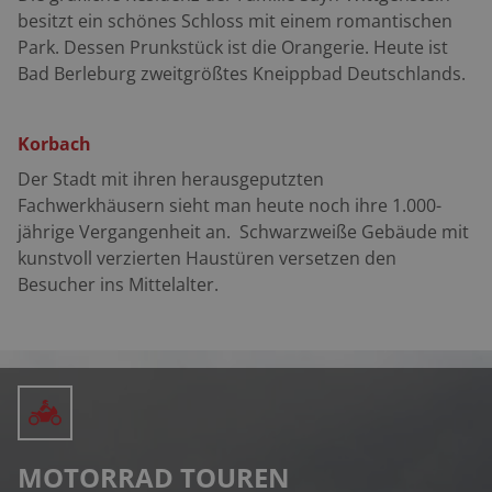
besitzt ein sch
ö
nes Schloss mit einem romantischen
Bar. Hennetalsperre: Bekannter Treff an der
Park. Dessen Prunkstück ist die Orangerie. Heute ist
Staumauer, mit Gasthof. Winterberg: Bikers Herrloh,
Bad Berleburg zweitgrößtes Kneippbad Deutschlands.
zünftige Hütte mit Terrasse.
Korbach
Der Stadt mit ihren herausgeputzten
Fachwerkhäusern sieht man heute noch ihre 1.000-
jährige Vergangenheit an. Schwarzweiße Gebäude mit
kunstvoll verzierten Haustüren versetzen den
Besucher ins Mittelalter.
MOTORRAD TOUREN