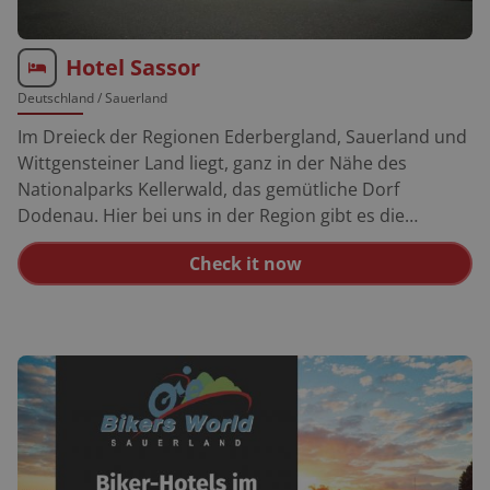
Hotel Sassor
Deutschland
/ Sauerland
Im Dreieck der Regionen Ederbergland, Sauerland und
Wittgensteiner Land liegt, ganz in der Nähe des
Nationalparks Kellerwald, das gemütliche Dorf
Dodenau. Hier bei uns in der Region gibt es die
schönsten Kurven, eine tolle Landschaft, gute Straßen
Check it now
und Vieles, was sich zu erkunden lohnt! Durch seine
besondere Lage ist Dodenau der ideale
Ausgangspunkt für Motorradtouren, auf denen Sie der
Chef gerne höchstpersönlich begleitet. Für unsere
Dodenau-Biker bietet das Hotel Sassor neben dem
aufmerksamen Service, den gemütlichen
eingerichteten Zimmern, der wohltuenden
Gastlichkeit, der gutbürgerlichen und kreativen Küche
auch noch extra Angebote für Motorradgruppen (auf