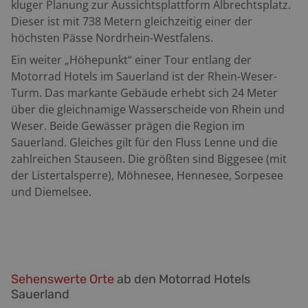
kluger Planung zur Aussichtsplattform Albrechtsplatz.
Schlaglöchern hat das Fahrwerk eine Menge Arbeit. Die
Dieser ist mit 738 Metern gleichzeitig einer der
Landschaft ändert sich ständig. Hügelketten reihen
h
ö
chsten Pässe Nordrhein-Westfalens.
sich aneinander, Wälder und Wiesen wechseln sich ab.
Brunskappel liegt verträumt im Tal des Flüsschens
Ein weiter „H
ö
hepunkt“ einer Tour entlang der
Neger. Ein kurzer Blick zurück ins Negertal, dann rollen
Motorrad Hotels im Sauerland ist der Rhein-Weser-
wir den Berg hinab nach Elpe. Wir fahren rechts ab auf
Turm. Das markante Gebäude erhebt sich 24 Meter
Gevelinghausen zu. Linker Hand steht der Freizeitpark
über die gleichnamige Wasserscheide von Rhein und
Fort Fun. Die Anlage ist ein gutes Beispiel für einen
Weser.
Beide Gewässer prägen die Region im
gelungenen Strukturwandel. Sie entstand auf dem
Sauerland. Gleiches gilt für den Fluss Lenne und die
Gelände einer ehemaligen Erzgrube und gibt nun
zahlreichen Stauseen. Die größten sind Biggesee (mit
zahlreichen Menschen der Region Arbeit. Herrliche
der Listertalsperre), M
ö
hnesee, Hennesee, Sorpesee
Kurven geben den Takt bis Gevelinghausen vor. Der
und Diemelsee.
Fahrbahnbelag ist ruppig und verlangt
Aufmerksamkeit. In Ramsbeck wurde schon im
Mittelalter Erz abgebaut. Mehrere Jahrhunderte lang
ernährte der Berg die Menschen im Ort. 1974 fuhren
die Kumpel dann zur letzten Schicht ein, und im
Sehenswerte Orte
ab den Motorrad Hotels
Dörnberg gingen die Lichter aus. Glücklicherweise
Sauerland
nicht für lange. Bald darauf machte man aus dem