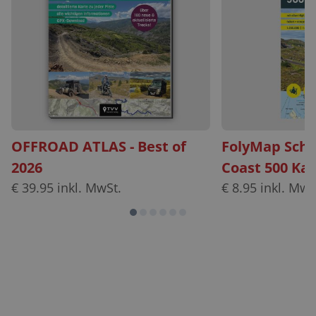
OFFROAD ATLAS - Best of
FolyMap Scho
2026
Coast 500 Kar
€
39.95
inkl. MwSt.
€
8.95
inkl. MwS