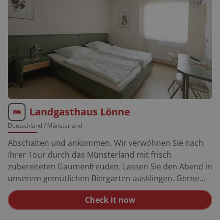
Hotelreservierungen sind kurzfristig buchbar, sowie
Stornierungen jederzeit kostenlos.
Landgasthaus Lönne
Deutschland
/ Münsterland
Abschalten und ankommen. Wir verwöhnen Sie nach
Ihrer Tour durch das Münsterland mit frisch
zubereiteten Gaumenfreuden. Lassen Sie den Abend in
unserem gemütlichen Biergarten ausklingen. Gerne
gibt der Chef des Hauses, selbst begeisterter Biker
Check it now
einer Suzuki 400ccm, Ihnen Tourentipps. GPS: N 51°52
´17“ - E 8°11´03“