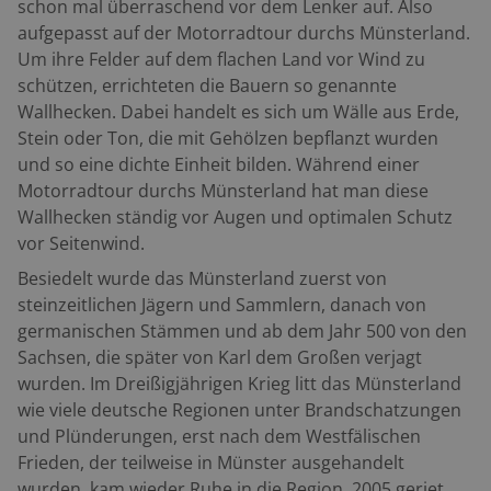
schon mal überraschend vor dem Lenker auf. Also
Motorradtreffs: Sythen/Haltern: Drügen Pütt,
aufgepasst auf der Motorradtour durchs Münsterland.
Parkplatz mit Pommesbude. Gescher: BieBie’s
Um ihre Felder auf dem flachen Land vor Wind zu
Bikertreff neben der AVIA-Tankstelle.
schützen, errichteten die Bauern so genannte
Marl: Motorradtreff Vogel. Nordkirchen: Bikertreff
Wallhecken. Dabei handelt es sich um Wälle aus Erde,
Nordkirchen. Metelen-Ochtrup: Felsenmühle, Kallis
Stein oder Ton, die mit Gehölzen bepflanzt wurden
Motorradtreff. Isselburg: Daddys Bikertreff.
und so eine dichte Einheit bilden. Während einer
Schöppingen: Jugel’s Brüningmühle. Borken: Biker
Motorradtour durchs Münsterland hat man diese
Village Marbeck. Highlight: Kämpferische Dichterin Im
Wallhecken ständig vor Augen und optimalen Schutz
Jahr 1797 wurde in der malerischen Wasserburg
vor Seitenwind.
Hülshoff rund zehn Kilometer westlich von Münster
Besiedelt wurde das Münsterland zuerst von
die berühmte deutsche Dichterin Annette von Droste-
steinzeitlichen Jägern und Sammlern, danach von
Hülshoff geboren. Hier verbrachte sie ihre Kindheit
germanischen Stämmen und ab dem Jahr 500 von den
und Jugendzeit. In der Abgeschiedenheit erlebte sie
Sachsen, die später von Karl dem Großen verjagt
den Wandel der Natur in den vier Jahreszeiten. Ihre
wurden. Im Dreißigjährigen Krieg litt das Münsterland
Wahrnehmungen und Beobachtungen haben sie zu
wie viele deutsche Regionen unter Brandschatzungen
ihren Erzählungen und Gedichten inspiriert. Annette
und Plünderungen, erst nach dem Westfälischen
von Droste-Hülshoff war nicht nur Dichterin, sie
Frieden, der teilweise in Münster ausgehandelt
kämpfte auch entschlossen für die Gleichberechtigung
wurden, kam wieder Ruhe in die Region. 2005 geriet