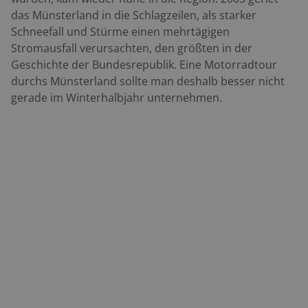
der Frau – damals ein Ungehörigkeit!
das Münsterland in die Schlagzeilen, als starker
Schneefall und Stürme einen mehrtägigen
Stromausfall verursachten, den größten in der
Geschichte der Bundesrepublik. Eine Motorradtour
durchs Münsterland sollte man deshalb besser nicht
gerade im Winterhalbjahr unternehmen.