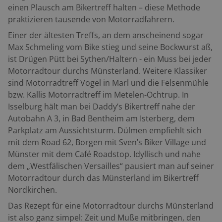
einen Plausch am Bikertreff halten – diese Methode
praktizieren tausende von Motorradfahrern.
Einer der ältesten Treffs, an dem anscheinend sogar
Max Schmeling vom Bike stieg und seine Bockwurst aß,
ist Drügen Pütt bei Sythen/Haltern - ein Muss bei jeder
Motorradtour durchs Münsterland. Weitere Klassiker
sind Motorradtreff Vogel in Marl und die Felsenmühle
bzw. Kallis Motorradtreff im Metelen-Ochtrup. In
Isselburg hält man bei Daddy’s Bikertreff nahe der
Autobahn A 3, in Bad Bentheim am Isterberg, dem
Parkplatz am Aussichtsturm. Dülmen empfiehlt sich
mit dem Road 62, Borgen mit Sven’s Biker Village und
Münster mit dem Café Roadstop. Idyllisch und nahe
dem „Westfälischen Versailles“ pausiert man auf seiner
Motorradtour durch das Münsterland im Bikertreff
Nordkirchen.
Das Rezept für eine Motorradtour durchs Münsterland
ist also ganz simpel: Zeit und Muße mitbringen, den