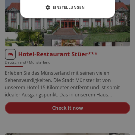
EINSTELLUNGEN
Hotel-Restaurant Stüer***
Deutschland
/ Münsterland
Erleben Sie das Münsterland mit seinen vielen
Sehenswürdigkeiten. Die Stadt Münster ist von
unserem Hotel 15 Kilometer entfernt und ist somit
idealer Ausgangspunkt. Das in unserem Haus
angeschlossene Restaurant CK mit Außengastronomie
Check it now
bietet Ihnen eine deutsche nachhaltige Küche. Weitere
Restaurants (italienische, deutsche und internationale
Küche) sowie Bars mit Außengastronomie und Eiscafés
befinden sich in unmittelbarer Nähe des Hotels.