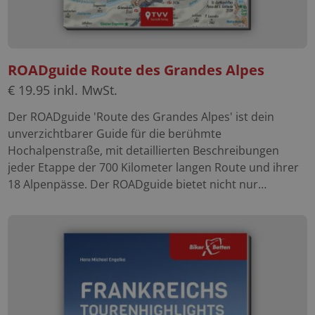
ROADguide Route des Grandes Alpes
€
19.95
inkl. MwSt.
Der ROADguide 'Route des Grandes Alpes' ist dein
unverzichtbarer Guide für die berühmte
Hochalpenstraße, mit detaillierten Beschreibungen
jeder Etappe der 700 Kilometer langen Route und ihrer
18 Alpenpässe. Der ROADguide bietet nicht nur
umfassende Informationen zur faszinierenden
Gesamtstrecke, sondern auch zu jedem der 18 Pässe,
einschließlich des berühmten Col du Galibier. Zusätzlich
bereichern zwei Exkursionen abseits der Hauptstrecke
dein Westalpen-Erlebnis. Dieser ROADguide ist der
Schlüssel zu einem unvergesslichen Abenteuer in den
Alpen, egal ob auf zwei Rädern, im Auto oder mit dem