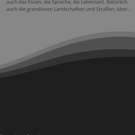
auch das Essen, die Sprache, die Lebensart. Natürlich
auch die grandiosen Landschaften und Straßen, über
die wir oft genug schimpfen, sie aber dennoch wann
immer es geht aufsuchen. Im Pässe Atlas Italien
sind selbstverständlich alle Pässe und Höhenstraßen
Highlights enthalten, die vor allem im Norden des
Landes zuhauf locken. Für alle, die sich über weitere
Touren informieren möchten, empfehlen wir unseren
Reiseführer Süditalien. Weitere Motorradtouren in
Italien findet man über unsere Motorradtouren Suche.
Der Pässe Atlas Italien vereint 204 der spannendsten
Pässe und Panoramastraßen im nördlichen Teil des
Stiefels und bietet euch: • ausführliches Kartenmaterial
mit eingezeichneter Route • praktische Hinweise zur
Streckenlänge, Charakteristik, Länge, Scheitelhöhe,
Steigung und Wintersperren • beliebte Attraktionen am
Wegesrand – nicht nur für Motorradfans • GPS-Daten
zum Download (derzeit nicht verfügbar) Viele weitere
Motorradkarten für die schönsten Motorradregionen