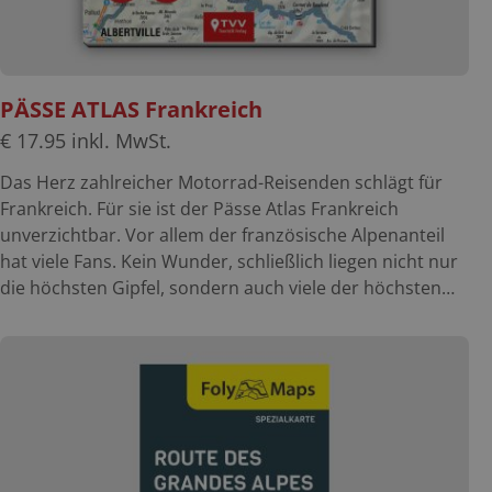
PÄSSE ATLAS Frankreich
€
17.95
inkl. MwSt.
Das Herz zahlreicher Motorrad-Reisenden schlägt für
Frankreich. Für sie ist der Pässe Atlas Frankreich
unverzichtbar. Vor allem der französische Alpenanteil
hat viele Fans. Kein Wunder, schließlich liegen nicht nur
die höchsten Gipfel, sondern auch viele der höchsten
Alpenpässe in dieser Region. Aber auch die anderen
Gebirgsketten in diesem Teil Europas wissen zu
begeistern: vom Zentralmassiv über die Pyrenäen bis
hin zu den Vogesen. Zudem verfügt die französische
Mittelmeerinsel Korsika nicht nur über einen politischen
Sonderstatus, sondern auch über eine landschaftliche
Vielfalt, die ihresgleichen sucht. Der Pässe Atlas