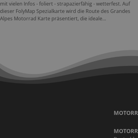
mit vielen Infos - foliert - strapazierfähig - wetterfest. Auf
dieser FolyMap Spezialkarte wird die Route des Grandes
Alpes Motorrad Karte präsentiert, die ideale
Planungskarte für diese Traumroute. Der gesamte
Streckenverlauf ist auf der Route des Grandes Alpes
Motorrad Karte im Maßstab 1:250.000 eingezeichnet.
Neben der Karte werden touristische Highlights und die
schönsten Streckenabschnitte beschrieben. Außerdem
werden alle Pässe der Route vorgestellt. Suchst Du noch
nach weiteren Motorradtouren in den Französischen
Alpen , findest Du diese auch in unserer Tourensuche, in
unserem FolyMaps-Set Frankreich-Süd und unserem
Reiseführer Französische Alpen in unserem Shop. Die
FolyMap Route des Grandes Alpes Motorrad Karte
vereint eine hochwertige Straßenkarte auf der
MOTORR
Vorderseite mit zusätzlichen Tourentipps und
touristischen Highlights auf der Rückseite. Natürlich ist
die Französische Alpen Karte foliert und damit
MOTORR
wetterfest, reißfest sowie mit einem wasserlöslichen