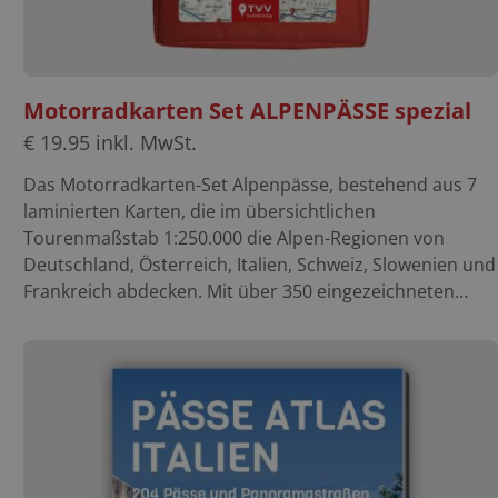
Motorradkarten Set ALPENPÄSSE spezial
€
19.95
inkl. MwSt.
Das Motorradkarten-Set Alpenpässe, bestehend aus 7
laminierten Karten, die im übersichtlichen
Tourenmaßstab 1:250.000 die Alpen-Regionen von
Deutschland, Österreich, Italien, Schweiz, Slowenien und
Frankreich abdecken. Mit über 350 eingezeichneten
Alpenpässen. In einer praktischen Umtasche mit
Reißverschluß. Die Alpenpässe bieten wunderschöne
Strecken, nicht nur für Motorrad-Reisende. Dieses
Kartenset mit 7 gut lesbaren und vor allem beidseitig
bedruckten sowie laminierten Einzelkarten passt perfekt
in jeden Tankrucksack und lässt sich flexibel falten.
Wasserabweisend, reißfest und wieder beschreibbar