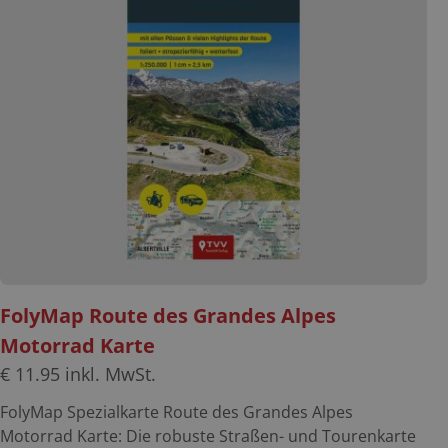
Frankreich vereint 183 der spannendsten Pässe und
Panoramastraßen der Grand Nation und bietet euch: •
ausführliches Kartenmaterial mit eingezeichneter Route
• praktische Hinweise zur Streckenlänge, Charakteristik,
Länge, Scheitelhöhe, Steigung und Wintersperren •
beliebte Attraktionen am Wegesrand – nicht nur für
Motorradfans • GPS-Daten zum Download (derzeit nicht
verfügbar)
FolyMap Route des Grandes Alpes
Motorrad Karte
€
11.95
inkl. MwSt.
FolyMap Spezialkarte Route des Grandes Alpes
Motorrad Karte: Die robuste Straßen- und Tourenkarte