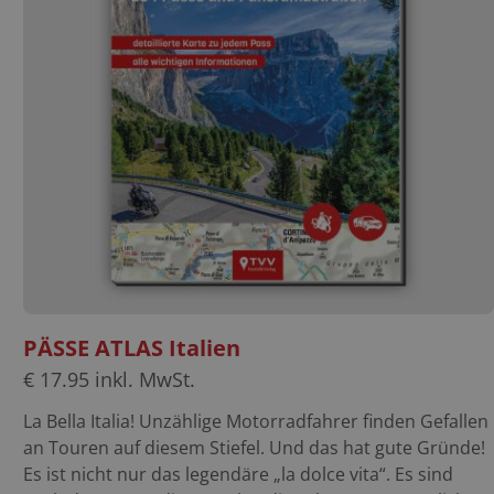
behält man auch bei rauem Wetter den Durchblick und
kann Lieblingstouren individuell auf den Karten
markieren. Die Karten enthalten keine Tourentipps oder
Hotelempfehlungen. Tourenmaßstab 1:250.000 1.
Auflage
PÄSSE ATLAS Italien
€
17.95
inkl. MwSt.
La Bella Italia! Unzählige Motorradfahrer finden Gefallen
an Touren auf diesem Stiefel. Und das hat gute Gründe!
Es ist nicht nur das legendäre „la dolce vita“. Es sind