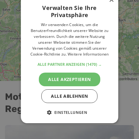
Verwalten Sie Ihre
Privatsphäre
Wir verwenden Cookies, um die
Benutzerfreundlichkeit unserer Website zu
verbessern. Durch die weitere Nutzung
unserer Webseite stimmen Sie der
Verwendung von Cookies gemäß unserer
Cookie-Richtlinie zu.
Weitere Informationen
ALLE PARTNER ANZEIGEN
(1470) →
Leaflet
| ©
OpenStreetMap
contributors
ALLE AKZEPTIEREN
Motorradtouren in der
ALLE ABLEHNEN
Region
EINSTELLUNGEN