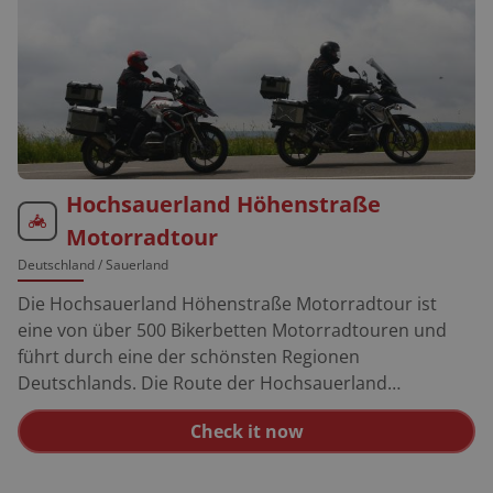
Hochsauerland Höhenstraße
Motorradtour
Deutschland
/ Sauerland
Die Hochsauerland Höhenstraße Motorradtour ist
eine von über 500 Bikerbetten Motorradtouren und
führt durch eine der schönsten Regionen
Deutschlands. Die Route der Hochsauerland
Höhenstraße Motorradtour führt entlang malerische
Check it now
Landschaften und verbindet die Orte Schmallenberg,
Winterberg und Medebach. Die Panoramastraße im
Sauerland bietet eine perfekte Mischung aus