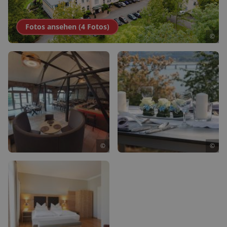
Fotos ansehen (
4
Fotos
)
©
©
©