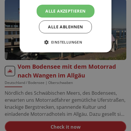
ALLE AKZEPTIEREN
ALLE ABLEHNEN
EINSTELLUNGEN
Vom Bodensee mit dem Motorrad
nach Wangen im Allgäu
Deutschland
/ Bodensee | Oberschwaben
Nördlich des Schwäbischen Meers, des Bodensees,
erwarten uns Motorradfahrer gemütliche Uferstraßen,
knackige Bergstrecken, spannende Kultur und
einladende Motorradhotels im Allgäu. Dazu gesellt sich
ein mildes Klima, das den Frühling um Wochen
Check it now
vorverlegt. Wer sich vorab über die Region informieren