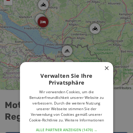
−
×
Verwalten Sie Ihre
Privatsphäre
Leaflet
| ©
OpenStreetMap
contributors
Wir verwenden Cookies, um die
Benutzerfreundlichkeit unserer Website zu
Motorradtouren in der
verbessern. Durch die weitere Nutzung
unserer Webseite stimmen Sie der
Region
Verwendung von Cookies gemäß unserer
Cookie-Richtlinie zu.
Weitere Informationen
ALLE PARTNER ANZEIGEN
(1470) →