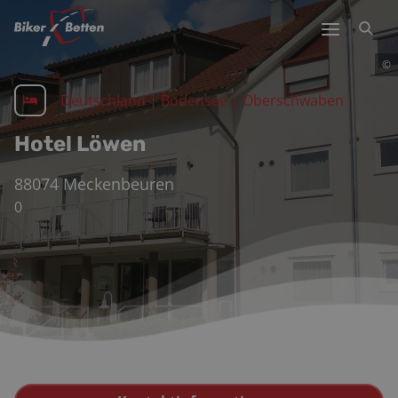
©
Deutschland
|
Bodensee | Oberschwaben
Hotel Löwen
88074
Meckenbeuren
0