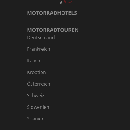
Nachholbedarf an schönen Dingen. So bauten sie
MOTORRADHOTELS
pompöse Schlösser, Kirchen und Klöster, die sagten
sollten: „Wir sind wieder wer, wir leben noch.“
Beherrschende Motive sind die Gegensätze von Krieg
MOTORRADTOUREN
und Frieden, von Leben und Tod. Ravensburg glänzt
Deutschland
mit seinen zahlreichen mittelalterlichen Türmen. Die
ehemals Freie Reichsstadt lädt zum Bummel über den
Frankreich
Marienplatz mit Blaserturm, Waaghaus und Rathaus
Italien
ein. In der Bachstraße steht an einer Hausecke die
Schwabenkinder-Skulptur. Sie erinnert an die Kinder
Kroatien
armer Bauernfamilien aus Vorarlberg und Tirol, die
noch bis 1914 alljährlich als Saisonarbeitskräfte auf
Österreich
Bauernhöfen in Oberschwaben eingesetzt wurden.
Schweiz
Über Schlier, vorbei an Schloss Waldburg und über
Vogt gelangen wir nach Wangen. „In Wangen bleibst du
Slowenien
hangen“, prophezeit das Sprichwort und hat damit
nicht ganz Unrecht: Wangens Altstadt gehört zu den
Spanien
schönsten Oberschwabens. Also auch hier unbedingt