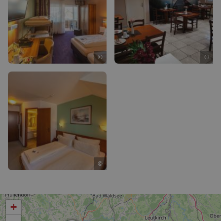
©
©
©
+