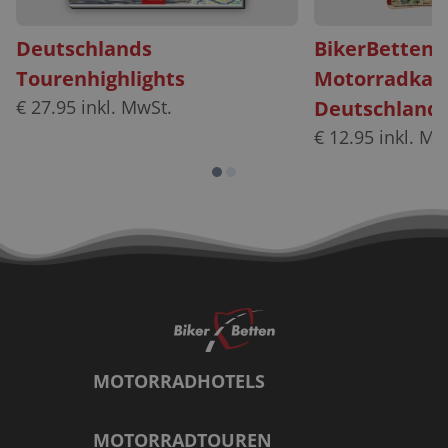
Deutschlands
BikerBetten
Tourenhighlights
Motorradkar
€
27.95
inkl. MwSt.
Deutschland
€
12.95
inkl. Mw
MOTORRADHOTELS
MOTORRADTOUREN