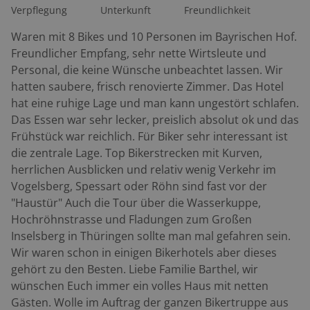
Missionierung des Spessart, was die St. Martinskapelle
Verpflegung
Unterkunft
Freundlichkeit
auf dem Friedhof bezeugt. Der Name Wörth bedeutet
»erhöhtes Uferland« oder »wasserfreies Land«. Als
Waren mit 8 Bikes und 10 Personen im Bayrischen Hof.
wichtiger Handelshafen war die Stadt Heimat
Freundlicher Empfang, sehr nette Wirtsleute und
bedeutender Schiffbauer. In der inzwischen auf der
Personal, die keine Wünsche unbeachtet lassen. Wir
anderen Mainseite liegenden Werft entstehen noch
hatten saubere, frisch renovierte Zimmer. Das Hotel
heute große Transportschiffe für europäische
hat eine ruhige Lage und man kann ungestört schlafen.
Wasserstraßen. Roadbook: Mespelbrunn – Elsenfeld –
Das Essen war sehr lecker, preislich absolut ok und das
Klingenberg – Wörth – Breuberg – Hainstadt –
Frühstück war reichlich. Für Biker sehr interessant ist
Aschaffenburg – Hemsbach – Schirmborn –
die zentrale Lage. Top Bikerstrecken mit Kurven,
Schöllkrippen – Jakobsthal – Heigenbrücken –
herrlichen Ausblicken und relativ wenig Verkehr im
Mespelbrunn (ca. 190 km) Motorradtreffs:
Vogelsberg, Spessart oder Röhn sind fast vor der
Heigenbrücken: Waldhaus Zum Engländer, ein
"Haustür" Auch die Tour über die Wasserkuppe,
Klassiker, der beliebteste Bikertreff der Region. Sinntal-
Hochröhnstrasse und Fladungen zum Großen
Jossa: Landgasthof Jossgrund, im Dreiländereck
Inselsberg in Thüringen sollte man mal gefahren sein.
Spessart, Rhön, Vogelsberg, Gästezimmer.
Wir waren schon in einigen Bikerhotels aber dieses
gehört zu den Besten. Liebe Familie Barthel, wir
wünschen Euch immer ein volles Haus mit netten
Gästen. Wolle im Auftrag der ganzen Bikertruppe aus