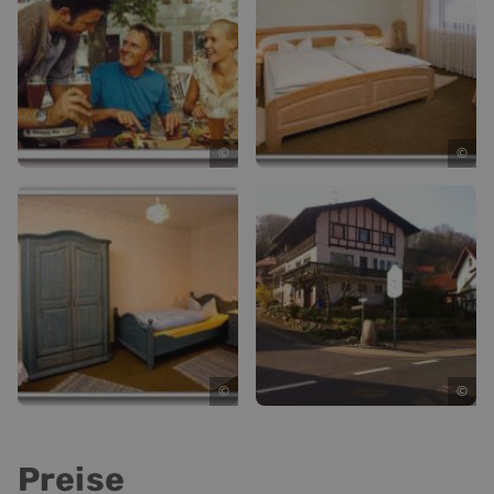
©
©
©
©
Preise