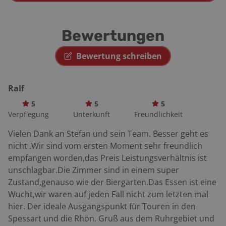
Zweitresidenz erhoben und hinterließen mit Schloss
Schloss ist eine Wasserburg, das Neue Schloss ein
Johannisburg einen Prachtbau der Spätrenaissance.
Renaissance-Bau und das Fronhofer Schlösschen ein
Wir verlassen die Residenzstadt über die B 8 nach
ehemaliger Witwensitz. Schlüchtern: Weithin
Bewertungen
Hanau, um dann Richtung Hörstein und Mömbris in
sichtbares Kennzeichen sind die drei Stadttürme.
den Spessart einzubiegen. Zügig erklimmen wir den
Etappe Bad Brückenau – Steinau: Kurventraum
Bewertung schreiben
Hahnenkamm und zaubern perfekte Schräglagen auf
Südrhön.
den Belag. Kurve an Kurve, fast wie am Fließband. Das
Verkehrsaufkommen hält sich in Grenzen, und wir
Ralf
können die Kurverei in vollen Zügen genießen. Die
5
5
5
Römer taten sich am Hahnenkamm viel schwerer. Wie
Verpflegung
Unterkunft
Freundlichkeit
ein keltischer Ringwall westlich von Hemsbach belegt,
Vielen Dank an Stefan und sein Team. Besser geht es
bissen sich ihre Legionen hier die Zähne aus. Schon
nicht .Wir sind vom ersten Moment sehr freundlich
4000 Jahre vor Christus war der westliche Spessart
empfangen worden,das Preis Leistungsverhältnis ist
besiedelt. Im Wald oberhalb Schimborns finden sich
unschlagbar.Die Zimmer sind in einem super
Hügelgräber aus der Bronzezeit, die 20 Jahrhunderte
Zustand,genauso wie der Biergarten.Das Essen ist eine
vor unserer Zeitrechnung angelegt wurden. Es war
Wucht,wir waren auf jeden Fall nicht zum letzten mal
eine raue Gegend, dieses riesige Waldgebiet, das erst
hier. Der ideale Ausgangspunkt für Touren in den
mit der Christianisierung und der Errichtung von
Spessart und die Rhön. Gruß aus dem Ruhrgebiet und
Klöstern allmählich erschlossen wurde. Karl der Große