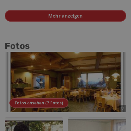
Mehr anzeigen
Fotos
Fotos ansehen (
7
Fotos
)
©