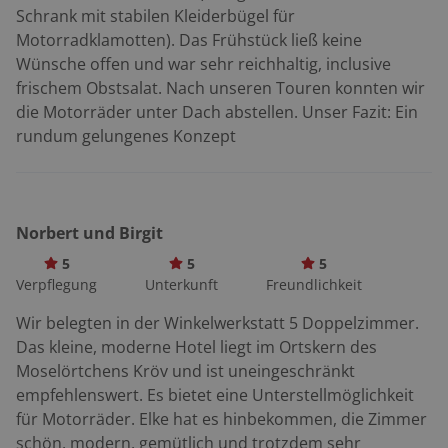
Jahrhundert nach Christi nieder und baute eine der
Schrank mit stabilen Kleiderbügel für
prächtigsten Villen an der ganzen Mosel. Alleine das
Motorradklamotten). Das Frühstück ließ keine
Haupthaus war 100 Meter lang, die ganze Anlage maß
Wünsche offen und war sehr reichhaltig, inclusive
600 Meter. Das Gebäude um den Mosaikfußboden
frischem Obstsalat. Nach unseren Touren konnten wir
herum wurde wieder aufgebaut und gibt dem
die Motorräder unter Dach abstellen. Unser Fazit: Ein
Besucher eine gute Vorstellung vom damaligen Leben.
rundum gelungenes Konzept
Die letzte Gemeinde auf deutschem Boden
und unserer Motorradtour an der Mosel entlang heißt
Perl. Am Ortsende geht es hinüber nach Frankreich, wo
die Mosel »Moselle« genannt wird. Wer nach
Norbert und Birgit
unserer Motorradtour an der Mosel entlang noch
5
5
5
nicht genug hat, einen perfekten Überblick über
Verpflegung
Unterkunft
Freundlichkeit
weitere Motorradtouren an der Mosel bietet Dir
außerdem unsere Folymap Motorradkarte Eifel |
Wir belegten in der Winkelwerkstatt 5 Doppelzimmer.
Mosel | Hunsrueck. Highlight: Augusta Treverorum
Das kleine, moderne Hotel liegt im Ortskern des
Lange vor den Römern siedelte bei Trier der keltische
Moselörtchens Kröv und ist uneingeschränkt
Stamm der Treverer. Die Römer übernahmen den
empfehlenswert. Es bietet eine Unterstellmöglichkeit
Namen und nannten ihre Stadtgründung im Jahre 16 v.
für Motorräder. Elke hat es hinbekommen, die Zimmer
Chr. zu Ehren des Kaisers Augustus »Augusta
schön, modern, gemütlich und trotzdem sehr