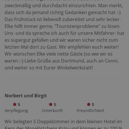
Treverorum«, erhabene Stadt der Treverer. Trier ist so
zweckmäßig und durchdacht einzurichten. Man merkt,
reich an antiken Schätzen, dass man Tage benötigen
dass sich da jemand richtig Gedanken gemacht hat :-)
würde, um sie alle in Ruhe anzusehen. So beschränkt
Das Frühstück ist liebevoll zubereitet und sehr lecker.
man sich am besten auf die Porta Nigra. Gleich neben
Elke hilft immer gerne, "Touristenprobleme" zu lösen.
dem Bauwerk wartet ein Motorradparkplatz.
Uns -und da spreche ich auch für unsere Mitfahrer- hat
Roadbook: Koblenz – Alken – Burgen – Klotten –
es supergut gefallen und wir waren sicher nicht zum
Cochem – Beilstein – Senheim – Bremm – Zell – Traben-
letzten Mal dort zu Gast. Wir empfehlen euch weiter!
Trarbach – Bernkastel-Kues – Neumagen – Schweich –
Wir wünschen Elke viele nette Gäste (so wie wir es
Trier – Nennig – Perl (ca. 180 km) TIPP: Du hast noch
waren ;-) Liebe Grüße aus Dortmund, auch an Conni,
kein Hotel für Dich und Dein Motorrad auf Deiner
und weiter so mit Eurer Winkelwerkstatt!
Motorradtour Mosel Rhein? Dann schau doch einfach
unter Motorradhotels Mosel oder über unsere
Bikerbetten Motorradhotel-Suche nach! Motorradtreff
an der Mosel: Cochem: Der Markplatz verwandelt sich
Norbert und Birgit
jeden Sonntag zum Motorradtreff. Von der Obrigkeit
5
5
5
ausdrücklich geduldet. Du weißt noch noch nicht,
Verpflegung
Unterkunft
Freundlichkeit
wohin Dein nächster Motorrad-Urlaub gehen soll?
Dann schau doch mal unter BikerBetten.de nach, dort
Wir belegten 5 Doppelzimmer in dem kleinen Hotel im
warten über 1.000 Motorradtouren und Alpenpässen
Kern des Moselörtchens Kröv und können es zu 100 %