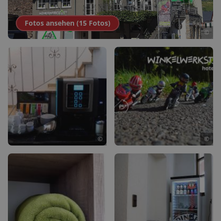
Fotos ansehen (
15
Fotos
)
©
©
©