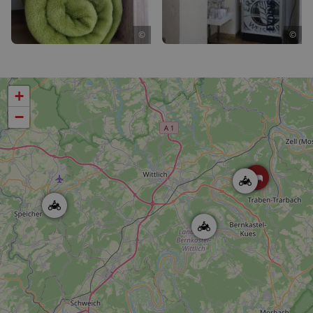
©
©
+
−