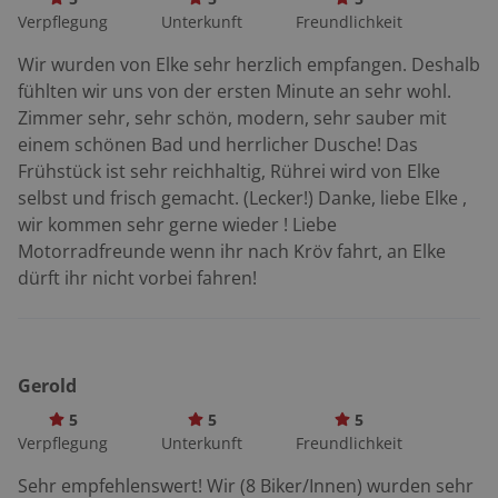
rechte Seite wieder. Zell ist die Stadt der »Schwarzen
Verpflegung
Unterkunft
Freundlichkeit
Katze«. Kein Wunder, ist sie doch Namenspatron einer
Wir wurden von Elke sehr herzlich empfangen. Deshalb
der besten Weinlagen an der Mosel. Bei Traben-
fühlten wir uns von der ersten Minute an sehr wohl.
Trarbach dreht die Mosel erneut eine Ehrenrunde.
Zimmer sehr, sehr schön, modern, sehr sauber mit
Diesmal um den Festungsberg Montroyal herum. Das
einem schönen Bad und herrlicher Dusche! Das
rebenbestandene Plateau oberhalb der Stadt wurde
Frühstück ist sehr reichhaltig, Rührei wird von Elke
vom Sonnenkönig Ludwig XIV. zur Festung ausgebaut,
selbst und frisch gemacht. (Lecker!) Danke, liebe Elke ,
die in Kriegszeiten bis zu 40.000 Menschen
wir kommen sehr gerne wieder ! Liebe
beherbergen konnte. Bernkastel weist eine
Motorradfreunde wenn ihr nach Kröv fahrt, an Elke
Besonderheit auf: Weil es niemals zerstört wurde,
dürft ihr nicht vorbei fahren!
besitzt es heute einen der am besten erhaltenen
historischen Kerne an der Mosel. Rechts unten am
Moselufer liegt ein großer Parkplatz mit speziellen
Flächen für Motorräder. Von hier aus lässt sich die
Gerold
Altstadt auf unserer Motorradtour an der Mosel
entlang bequem zu Fuß erkunden. Bei Niederemmel
5
5
5
biegen wir nach Neumagen ab, wo im Ort rechts an der
Verpflegung
Unterkunft
Freundlichkeit
Durchgangsstraße das berühmte römische Weinschiff
Sehr empfehlenswert! Wir (8 Biker/Innen) wurden sehr
steht. Zusammen mit den Villen von Mehring, Longuich