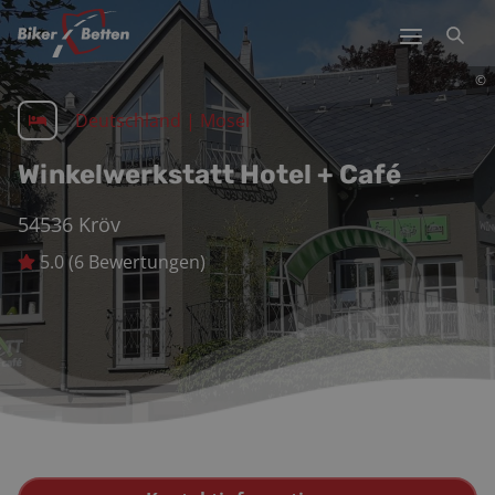
©
Deutschland
|
Mosel
Winkelwerkstatt Hotel + Café
54536
Kröv
5.0
(
6
Bewertungen)