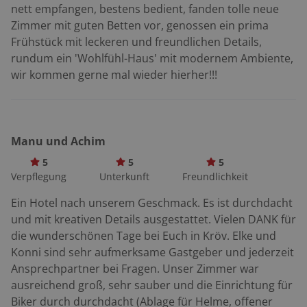
nett empfangen, bestens bedient, fanden tolle neue
und Kenn sowie den Keltern von Maring, Piesport und
Zimmer mit guten Betten vor, genossen ein prima
Lieser gehört es zu den wichtigsten römischen
Frühstück mit leckeren und freundlichen Details,
Ausgrabungen an der Mosel. Nach Umrundung der
rundum ein 'Wohlfühl-Haus' mit modernem Ambiente,
engen Trittenheimer Schleife wechselt die
wir kommen gerne mal wieder hierher!!!
Straße unserer Motorradtour an der Mosel entlang
wieder ans linke Ufer und nimmt ab Schweich direkten
Kurs auf Trier, die Hauptstadt der Moselregion. Sie
windet sich an der Autobahn vorbei und erreicht die
Manu und Achim
Trierer City, wo mit der Porta Nigra das am besten
erhaltene römische Stadttor der Welt steht. Hinter
5
5
5
Verpflegung
Unterkunft
Freundlichkeit
Wasserliesch wird die Fahrbahn schön schmal und
kurvt locker durch Weinberge und Waldstücke. Immer
Ein Hotel nach unserem Geschmack. Es ist durchdacht
wieder zeigt sie herrliche Aussichten hinüber nach
und mit kreativen Details ausgestattet. Vielen DANK für
Luxemburg. Luxemburg? Aber klar doch. Die Mosel
die wunderschönen Tage bei Euch in Kröv. Elke und
spielt jetzt den Grenzfluss. In Nennig bildet der 160
Konni sind sehr aufmerksame Gastgeber und jederzeit
Quadratmeter große Mosaikfußboden einer
Ansprechpartner bei Fragen. Unser Zimmer war
römischen Villa die letzte Gelegenheit, antike Luft zu
ausreichend groß, sehr sauber und die Einrichtung für
schnuppern. Ein Großgrundbesitzer ließ sich hier im 2.
Biker durch durchdacht (Ablage für Helme, offener