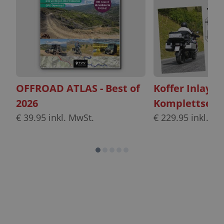
OFFROAD ATLAS - Best of
Koffer Inlayt
2026
Komplettset
€
39.95
inkl. MwSt.
€
229.95
inkl. Mw