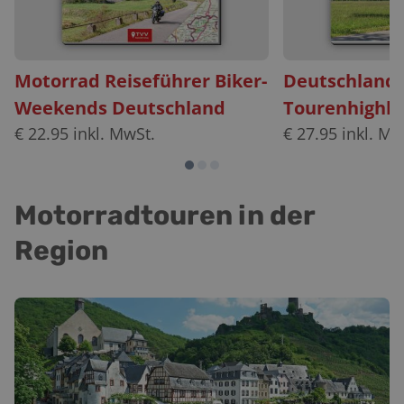
Motorrad Reiseführer Biker-
Deutschland
Weekends Deutschland
Tourenhighli
€
22.95
inkl. MwSt.
€
27.95
inkl. Mw
Motorradtouren in der
Region