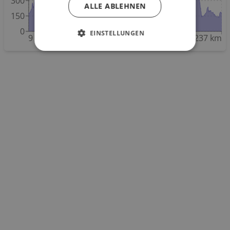
300
ALLE ABLEHNEN
150
0
EINSTELLUNGEN
9 km
40 km
74 km
106 km
146 km
186 km
237 km