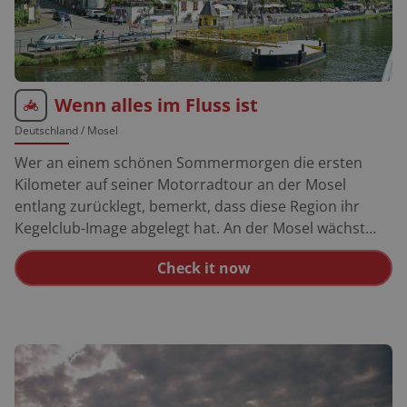
Wenn alles im Fluss ist
Deutschland
/ Mosel
Wer an einem schönen Sommermorgen die ersten
Kilometer auf seiner Motorradtour an der Mosel
entlang zurücklegt, bemerkt, dass diese Region ihr
Kegelclub-Image abgelegt hat. An der Mosel wächst
heute wieder erstklassiger Riesling, und wir
Check it now
Motorradfahrer werden von lauschigen
Flusskilometern verwöhnt. Passender als das Deutsche
Eck in Koblenz könnte kein Startpunkt für eine
Motorradtour entlang der Mosel nicht sein. Dort fließt
die Mosel in den Rhein und wird dabei von einem hoch
zu Ross sitzenden Kaiser Wilhelm beobachtet. Direkt
am Denkmal gibt es einen Motorradparkplatz und