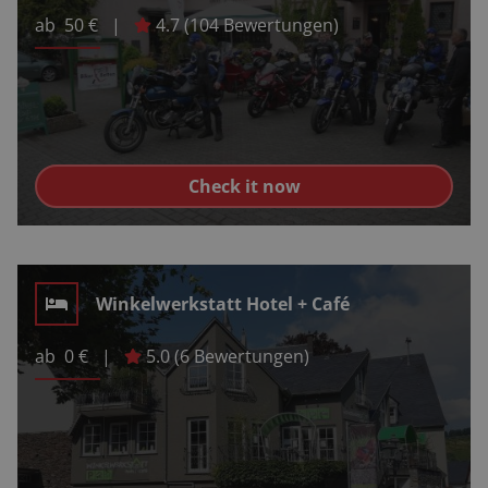
ab
50
€
|
4.7
(
104
Bewertungen)
Check it now
Winkelwerkstatt Hotel + Café
ab
0
€
|
5.0
(
6
Bewertungen)