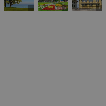
©
©
©