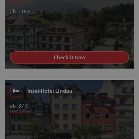
ab
118
€
Check it now
Insel-Hotel Lindau
ab
87
€