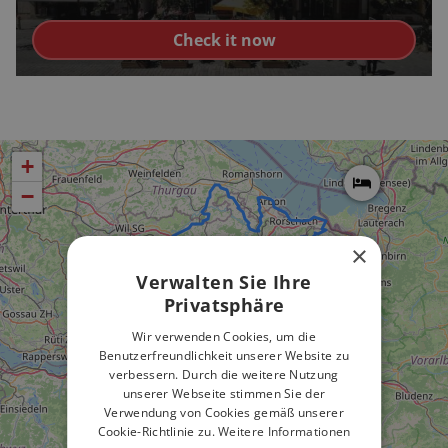
Check it now
+
−
×
Verwalten Sie Ihre
Privatsphäre
Wir verwenden Cookies, um die
Benutzerfreundlichkeit unserer Website zu
verbessern. Durch die weitere Nutzung
unserer Webseite stimmen Sie der
Verwendung von Cookies gemäß unserer
Cookie-Richtlinie zu.
Weitere Informationen