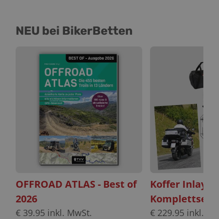
NEU bei BikerBetten
OFFROAD ATLAS - Best of
Koffer Inlayt
2026
Komplettset
€
39.95
inkl. MwSt.
€
229.95
inkl. Mw