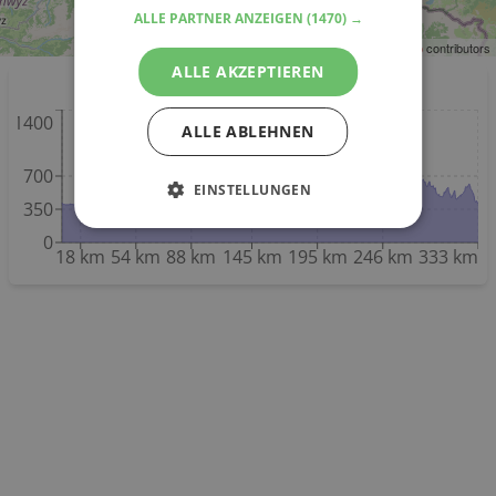
ALLE PARTNER ANZEIGEN
(1470) →
Leaflet
| ©
OpenStreetMap
contributors
ALLE AKZEPTIEREN
Höhenmeter
1400
ALLE ABLEHNEN
700
EINSTELLUNGEN
350
0
18 km
54 km
88 km
145 km
195 km
246 km
333 km