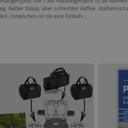
ardangerfjord: Die 7 am Hardangerfjord ist ab Norhei
weg. Netter Stopp, aber schlechter Kaffee. Stalheims
eil. Inzwischen ist sie eine Einbah...