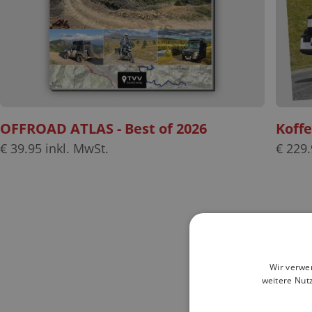
OFFROAD ATLAS - Best of 2026
Koff
€
39.95
inkl. MwSt.
€
229.
Wir verwe
weitere Nut