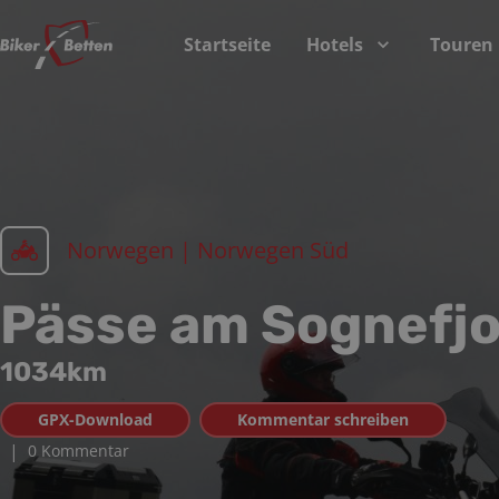
Startseite
Hotels
Touren
Norwegen | Norwegen Süd
Pässe am Sognefj
1034
km
GPX-Download
Kommentar schreiben
|
0 Kommentar