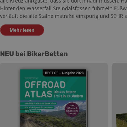
alle Kreuzfahrtgäste, dass sie dort hinauf müssen. H
Hinter den Wasserfall Steindalsfossen führt ein Fuß
verläuft die alte Stalheimstraße einspurig und SEHR st
Mehr lesen
NEU bei BikerBetten