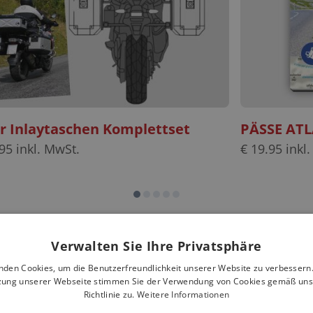
er Inlaytaschen Komplettset
PÄSSE ATL
95
inkl. MwSt.
€
19.95
inkl.
Verwalten Sie Ihre Privatsphäre
nden Cookies, um die Benutzerfreundlichkeit unserer Website zu verbessern.
zung unserer Webseite stimmen Sie der Verwendung von Cookies gemäß uns
Richtlinie zu.
Weitere Informationen