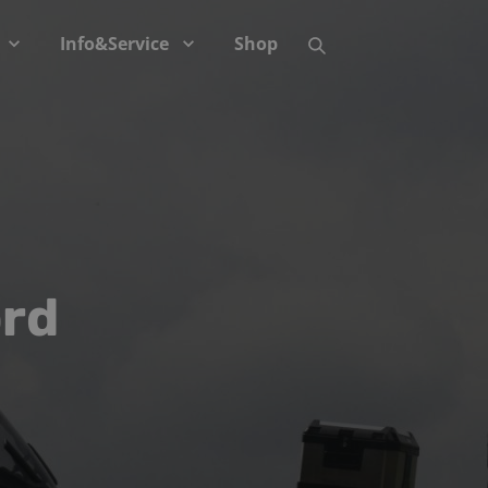
Info&Service
Shop
ord