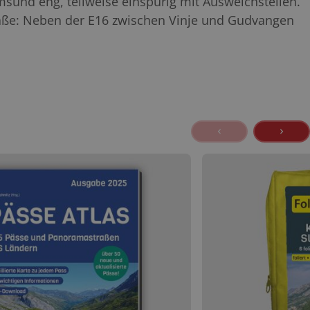
msund eng, teilweise einspurig mit Ausweichstellen.
traße: Neben der E16 zwischen Vinje und Gudvangen