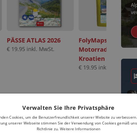
Al
ve
PÄSSE ATLAS 2026
FolyMaps
€
19.95
inkl. MwSt.
Motorradkarten Se
Kroatien Slowenie
€
19.95
inkl. MwSt.
a
Da
Verwalten Sie Ihre Privatsphäre
Uf
nden Cookies, um die Benutzerfreundlichkeit unserer Website zu verbessern.
Pa
zung unserer Webseite stimmen Sie der Verwendung von Cookies gemäß uns
Richtlinie zu.
Weitere Informationen