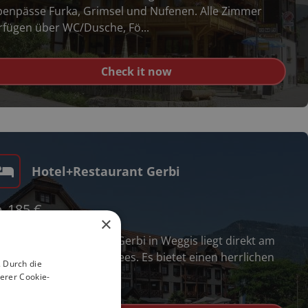
penpässe Furka, Grimsel und Nufenen. Alle Zimmer
rfügen über WC/Dusche, Fö...
Check it now
FolyMap Route des
t
Grandes Alpes
n
Motorrad Karte
€
11.95
inkl. MwSt.
Hotel+Restaurant Gerbi
b
185
€
×
s See & Wellnesshotel Gerbi in Weggis liegt direkt am
er des Vierwaldstättersees. Es bietet einen herrlichen
 Durch die
noramablick ...
erer Cookie-