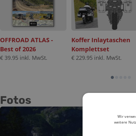
OFFROAD ATLAS -
Koffer Inlaytaschen
Best of 2026
Komplettset
€
39.95
inkl. MwSt.
€
229.95
inkl. MwSt.
Fotos
Wir verwe
weitere Nut