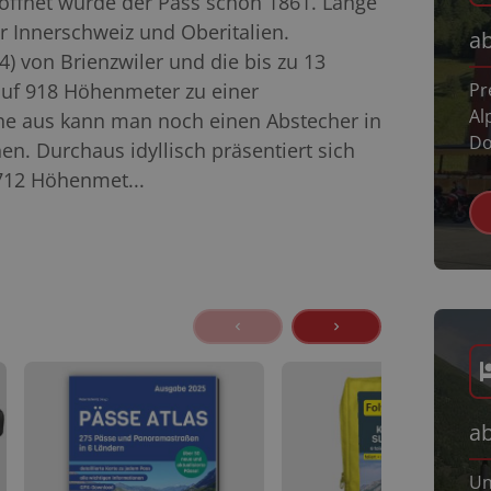
röffnet wurde der Pass schon 1861. Lange
r Innerschweiz und Oberitalien.
a
) von Brienzwiler und die bis zu 13
auf 918 Höhenmeter zu einer
Pr
Al
e aus kann man noch einen Abstecher in
Do
n. Durchaus idyllisch präsentiert sich
 712 Höhenmet...
a
Un