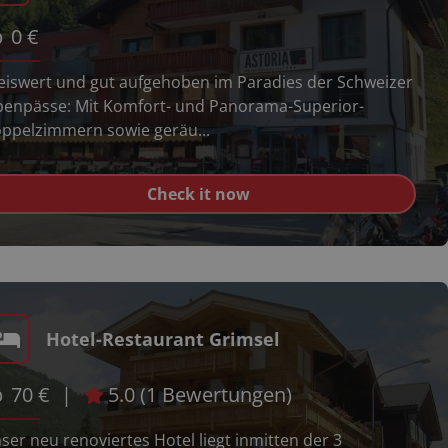
b
0
€
eiswert und gut aufgehoben im Paradies der Schweizer
penpässe: Mit Komfort- und Panorama-Superior-
ppelzimmern sowie geräu...
Check it now
Hotel-Restaurant Grimsel
b
70
€
|
5.0
(
1
Bewertungen)
ser neu renoviertes Hotel liegt inmitten der 3