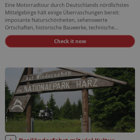
Eine Motorradtour durch Deutschlands nördlichstes
Mittelgebirge hält einige Überraschungen bereit:
imposante Naturschönheiten, sehenswerte
Ortschaften, historische Bauwerke, technische
Attraktionen und vor allem jede Menge kurvenreicher
Check it now
Bergsträßchen. Letztere sind nämlich die Spezialitäten
des Harzes. Die rund 230 Kilometer lange Rundtour
lässt sich gut an einem Tag fahren. Wer unterwegs
länger verweilen und sich die eine oder andere Stadt
genauer ansehen will, der sollte zwei bis drei Tage
einplanen. Die Route führt größtenteils über gut
ausgebaute Straßen und hält viel Abwechslung bereit,
von der breiten Bundesstraße bis zu schmalen
Bergstraße ist alles verfügbar. Ob Anfänger oder
Könner – die Harz-Rundfahrt bietet jedem seinen
Fahrspaß. Die Kaiserstadt Goslar am Nordrand des
Harzes eignet sich sehr gut als Startort und ist über
die Autobahn A 7 zu erreichen. Nach dem