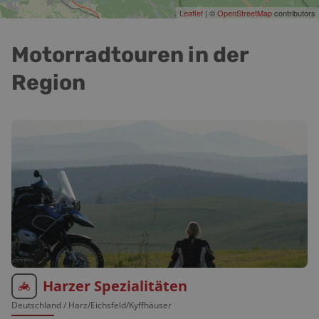
Leaflet
| ©
OpenStreetMap
contributors
Motorradtouren in der
Region
Harzer Spezialitäten
Deutschland
/ Harz/Eichsfeld/Kyffhäuser