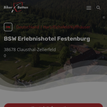
©
Deutschland
|
Harz/Eichsfeld/Kyffhäuser
BSW Erlebnishotel Festenburg
38678
Clausthal-Zellerfeld
0