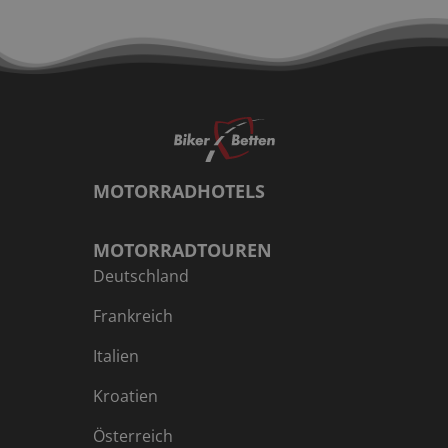
schmucken Fremdenverkehrsort entwickelt hat.
Aussichtsreich geht es weiter. Über Zorge am
Ebersberg vorbei nach Braunlage. Als Wintersportort
und Sommerfrische hat sich Braunlage einen Namen
gemacht. Sein Kern wird geprägt von dunklen holz-
oder schieferverkleideten Häusern. Der Grund für
diese Isolierung ist das raue Klima hier oben im
Oberharz. Kurz hinter Braunlage rechts ab nach St.
MOTORRADHOTELS
Andreasberg. Die Zufahrt zur höchstgelegenen Stadt
im Harz gefällt durch Kurven wie am Fließband. Ein
Traum. Kurz darauf treffen wir wieder auf die B 242, die
MOTORRADTOUREN
seit Braunlage den Namen „Harz-Hochstraße“ trägt. An
Deutschland
der Sösetalsperre vorbei erreichen wir auf kurviger
und waldreicher Straße Osterode. Kaffeepause und
Frankreich
Stadtbummel sind hier Pflicht. Denn der Markplatz mit
Italien
dem Steinturm der Kirche St. Ägidien bildet ein
optisches Glanzlicht. Die breite und gut ausgebaute B
Kroatien
241 bringt uns zügig nach Clausthal-Zellerfeld. Die
Bergwerksstadt mit dem Doppelnamen wurde erst
Österreich