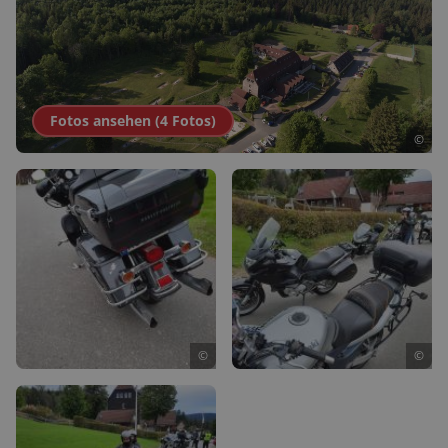
Fotos ansehen (
4
Fotos
)
©
©
©