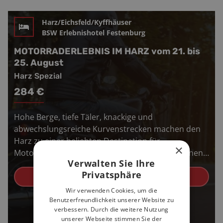
Harz/Eichsfeld/Kyffhäuser
BSW Erlebnishotel Festenburg
MOTORRADERLEBNIS IM HARZ vom 21. bis
25. August
Harz Spezial
284
€
Hohe Berge, tiefe Täler, knackige und
abwechslungsreiche Kurvenstrecken machen den
Harz zu einer beliebten Destination für
×
Motorradfahrer. Motorradfreunde erwarten einen
Verwalten Sie Ihre
außerge...
Privatsphäre
read more
Wir verwenden Cookies, um die
Benutzerfreundlichkeit unserer Website zu
verbessern. Durch die weitere Nutzung
unserer Webseite stimmen Sie der