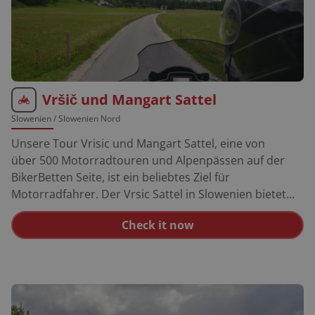
Vršič und Mangart Sattel
Slowenien
/ Slowenien Nord
Unsere Tour Vrisic und Mangart Sattel, eine von
über 500 Motorradtouren und Alpenpässen auf der
BikerBetten Seite, ist ein beliebtes Ziel für
Motorradfahrer. Der Vrsic Sattel in Slowenien bietet
atemberaubende Serpentinen und eine wunderschöne
Check it now
Landschaft. Der Mangart Sattel in Italien ist bekannt für
seine anspruchsvollen Kurven und spektakulären
Ausblicke. Beide Pässe bieten ein unvergessliches
Fahrerlebnis für Motorradliebhaber. Für alle, die sich
über die Region informieren möchten, empfehlen wir
unseren Motorrad Reiseführer Slowenien. Weitere