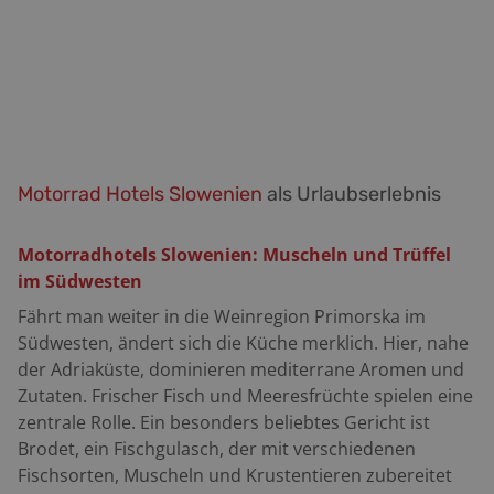
sanft und ruhig durch ein malerisch-weites Tal. Rimske
Toplice bedeutet „Römerbad“ und wie der Name
andeutet gibt es hier Heilquellen, die schon seit 2.000
Jahren genutzt werden. Laško: Auch hier gibt es
Thermen, die aber erst seit Mitte des 19. Jahrhunderts.
Bekannter ist der Ort für sein gleichnamiges Bier Laško
pivo, das wohl populärste des Landes.
Motorrad Hotels Slowenien
als Urlaubserlebnis
Motorradhotels Slowenien: Muscheln und Trüffel
im Südwesten
Fährt man weiter in die Weinregion Primorska im
Südwesten, ändert sich die Küche merklich. Hier, nahe
der Adriaküste, dominieren mediterrane Aromen und
Zutaten. Frischer Fisch und Meeresfrüchte spielen eine
zentrale Rolle. Ein besonders beliebtes Gericht ist
Brodet, ein Fischgulasch, der mit verschiedenen
Fischsorten, Muscheln und Krustentieren zubereitet