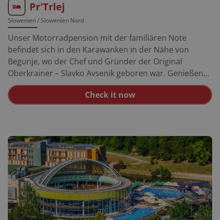
Pr'Trlej
Slowenien
/ Slowenien Nord
Unser Motorradpension mit der familiären Note
befindet sich in den Karawanken in der Nähe von
Begunje, wo der Chef und Gründer der Original
Oberkrainer – Slavko Avsenik geboren war. Genießen
Sie Ihren Urlaub in gepflegter Atmosphäre, im
Check it now
Familienpension mit idealer Ausgangsposition. Die
vorzügliche Küche von Ana (»Mama«) und schöne
Aussichten auf Bled (8 km entfernt) und Julischen Alpen
ergänzen das Motorraderlebnis. Die ideale Lage bietet
eine unendliche Vielfalt an Touren. Erkunden Sie die
sonnige Seite der Alpen, die sich nicht weit weg von der
Adria Küste befinden (150 km). Toni, selbst
begeisterter Motorradfahrer, ist Ihnen bei der
Tourenplanung mit Geheimtipps gerne behilflich. Bei
uns steht Ihnen auch Bikerprospekte zur Verfügung.
Besonders interessant ist der Tourenvorschlag, drei