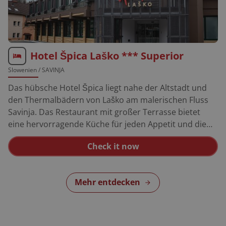
Hotel Špica Laško *** Superior
Slowenien
/ SAVINJA
Das hübsche Hotel Špica liegt nahe der Altstadt und
den Thermalbädern von Laško am malerischen Fluss
Savinja. Das Restaurant mit großer Terrasse bietet
eine hervorragende Küche für jeden Appetit und die
beste Pizza im Ort. Eine gemütliche Bar gibt es auch.
Check it now
Motorradfahrer sind hier bestens aufgehoben und
können die Slowenische Steiermark vom Hotel Špica
aus erobern. Die persönliche Betreuung der Gäste und
Mehr entdecken
der Service sind genial.