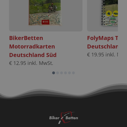
BikerBetten
FolyMaps Tour
Motorradkarten
Deutschland 
Deutschland Süd
€
19.95
inkl. MwS
€
12.95
inkl. MwSt.