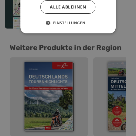
ALLE ABLEHNEN
EINSTELLUNGEN
©
Weitere Produkte in der Region