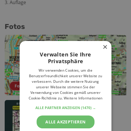
3. Auflage
Fotos
×
Verwalten Sie Ihre
Privatsphäre
Wir verwenden Cookies, um die
Benutzerfreundlichkeit unserer Website zu
verbessern. Durch die weitere Nutzung
Fotos ansehen (
2
Fotos
)
unserer Webseite stimmen Sie der
©
Verwendung von Cookies gemäß unserer
Cookie-Richtlinie zu.
Weitere Informationen
ALLE PARTNER ANZEIGEN
(1470) →
ALLE AKZEPTIEREN