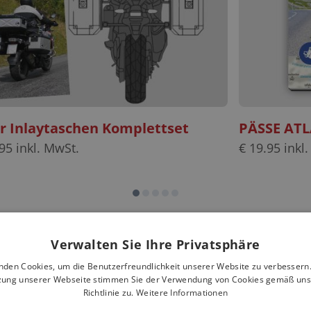
er Inlaytaschen Komplettset
PÄSSE ATL
95
inkl. MwSt.
€
19.95
inkl.
Verwalten Sie Ihre Privatsphäre
nden Cookies, um die Benutzerfreundlichkeit unserer Website zu verbessern.
zung unserer Webseite stimmen Sie der Verwendung von Cookies gemäß uns
Richtlinie zu.
Weitere Informationen