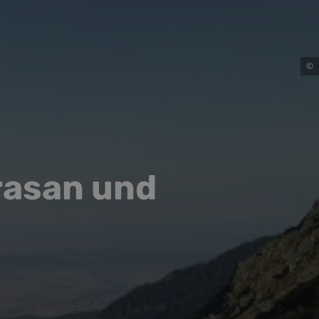
©
rasan und