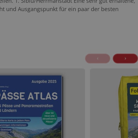
en. 1. Sibiu/Herrmanstadt Eine sehr gut erhaltene,
ight und Ausgangspunkt für ein paar der besten