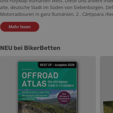
und FolyMap Rumänien West. Diese und andere intere
alte, deutsche Stadt im Süden von Siebenbürgen. Defi
Motorradtouren in ganz Rumänien. 2 . Cârțișoara /Kerz
Mehr lesen
NEU bei BikerBetten