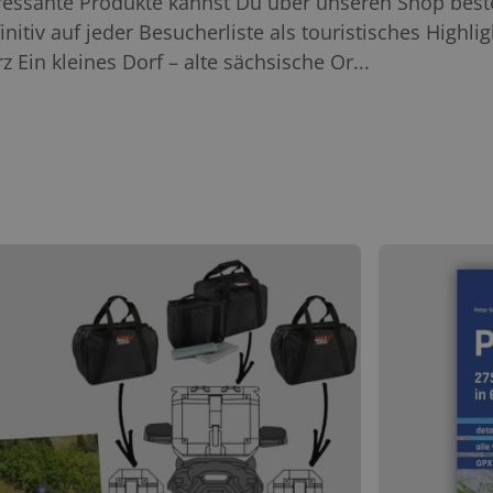
ssante Produkte kannst Du über unseren Shop bestell
nitiv auf jeder Besucherliste als touristisches Highl
 Ein kleines Dorf – alte sächsische Or...