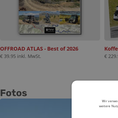
OFFROAD ATLAS - Best of 2026
Koff
€
39.95
inkl. MwSt.
€
229.
Fotos
Wir verwe
weitere Nut