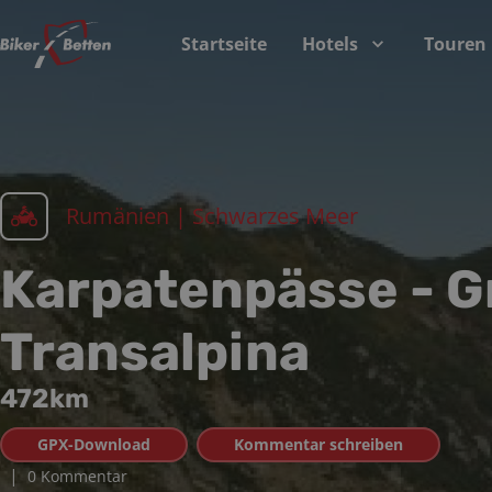
Startseite
Hotels
Touren
Rumänien | Schwarzes Meer
Karpatenpässe - G
Transalpina
472
km
GPX-Download
Kommentar schreiben
|
0 Kommentar