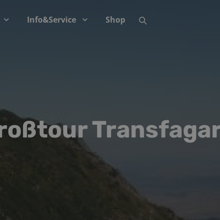
Info&Service
Shop
roßtour Transfaga