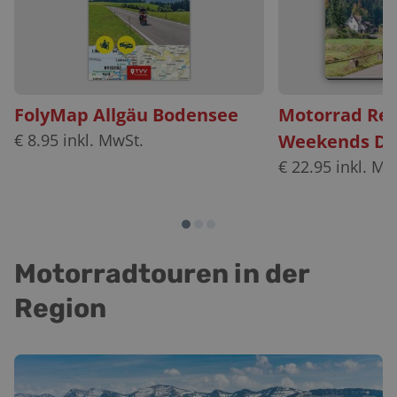
FolyMap Allgäu Bodensee
Motorrad Rei
€
8.95
inkl. MwSt.
Weekends De
€
22.95
inkl. Mw
Motorradtouren in der
Region