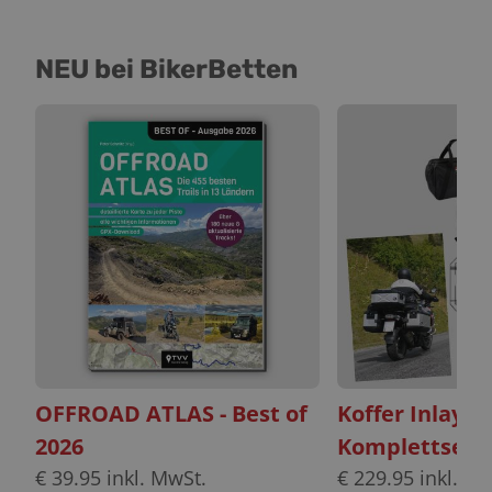
NEU bei BikerBetten
OFFROAD ATLAS - Best of
Koffer Inlayt
2026
Komplettset
€
39.95
inkl. MwSt.
€
229.95
inkl. Mw