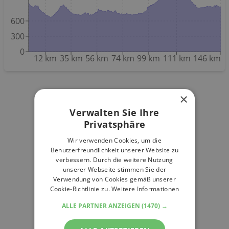
600
300
0
12 km
35 km
56 km
74 km
99 km
111 km
146 km
×
Verwalten Sie Ihre
Privatsphäre
Wir verwenden Cookies, um die
Benutzerfreundlichkeit unserer Website zu
verbessern. Durch die weitere Nutzung
unserer Webseite stimmen Sie der
Verwendung von Cookies gemäß unserer
Cookie-Richtlinie zu.
Weitere Informationen
ALLE PARTNER ANZEIGEN
(1470) →