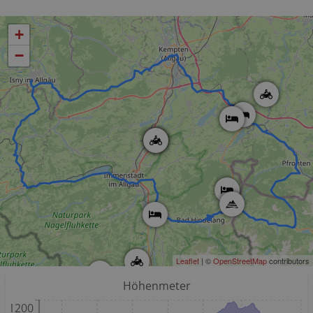
+
−
Leaflet
| ©
OpenStreetMap
contributors
Höhenmeter
1200