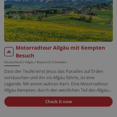
Motorradtour Allgäu mit Kempten
Besuch
Deutschland
/ Allgäu / Bayerisch Schwaben
Dass der Teufel einst Jesus das Paradies auf Erden
vortäuschen und ihn ins Allgäu führte, ist eine
Legende. Mit einem wahren Kern. Eine Motorradtour
Allgäu Kempten, durch den westlichen Teil des Allgäus
verdeutlicht, weshalb dieser Kern ziemlich groß ist. Für
Check it now
alle, die sich über die Region informieren möchten,
empfehlen wir unser Motorradtouren Allgäu
Bodensee Karte aus der FolyMaps Reihe. Darüber