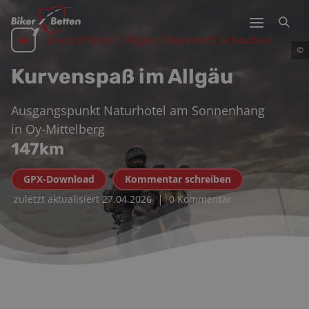
Deutschland | Allgäu / Bayerisch Schwaben
©
Kurvenspaß im Allgäu
Ausgangspunkt
Naturhotel am Sonnenhang
in
Oy-Mittelberg
147
km
GPX-Download
Kommentar schreiben
|
zuletzt aktualisiert
27.04.2026
0 Kommentar