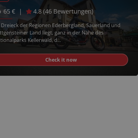
b
65
€
|
4.8
(
46
Bewertungen)
 Dreieck der Regionen Ederbergland, Sauerland und
ttgensteiner Land liegt, ganz in der Nähe des
tionalparks Kellerwald, d...
Check it now
FolyMap Route des
t
Grandes Alpes
n
Motorrad Karte
€
11.95
inkl. MwSt.