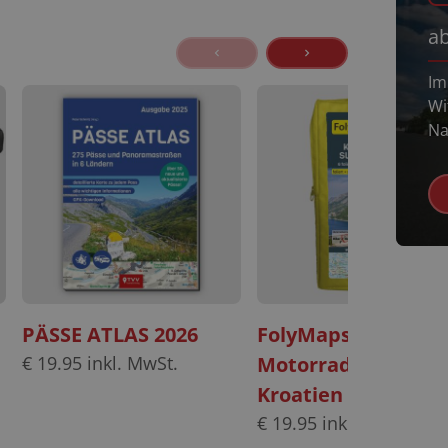
a
Im
Wi
Na
PÄSSE ATLAS 2026
FolyMaps
€
19.95
inkl. MwSt.
Motorradkarten Se
Kroatien Slowenie
€
19.95
inkl. MwSt.