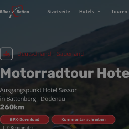
Startseite
Hotels
Touren
Deutschland | Sauerland
Motorradtour Hotel
Ausgangspunkt
Hotel Sassor
in
Battenberg - Dodenau
260
km
GPX-Download
Kommentar schreiben
|
0 Kommentar