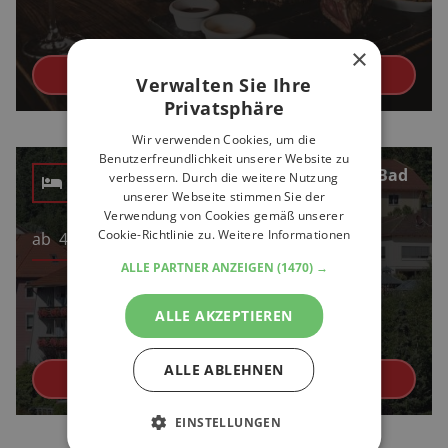
×
Check it now
Verwalten Sie Ihre
Privatsphäre
Wir verwenden Cookies, um die
Benutzerfreundlichkeit unserer Website zu
Aparthotel Schwarzwald Panorama Bad
verbessern. Durch die weitere Nutzung
Wildbad
unserer Webseite stimmen Sie der
Verwendung von Cookies gemäß unserer
Cookie-Richtlinie zu.
Weitere Informationen
ab
40
€
ALLE PARTNER ANZEIGEN
(1470) →
ALLE AKZEPTIEREN
ALLE ABLEHNEN
Check it now
EINSTELLUNGEN