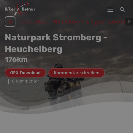
Deutschland | Hohenlohe/Kraichgau/Taubertal
©
Naturpark Stromberg -
Heuchelberg
176
km
GPX-Download
Kommentar schreiben
|
0 Kommentar