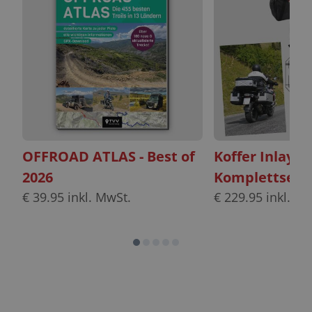
OFFROAD ATLAS - Best of
Koffer Inlayt
2026
Komplettset
€
39.95
inkl. MwSt.
€
229.95
inkl. Mw