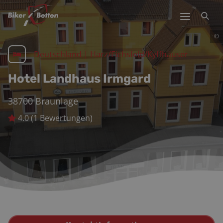
©
Deutschland
|
Harz/Eichsfeld/Kyffhäuser
Hotel Landhaus Irmgard
38700
Braunlage
4.0
(
1
Bewertungen)