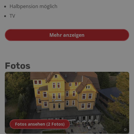
Halbpension möglich
TV
Mehr anzeigen
Fotos
Fotos ansehen (
2
Fotos
)
©