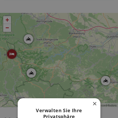
+
−
×
Leaflet
| ©
OpenStreetMap
contributors
Verwalten Sie Ihre
Privatsphäre