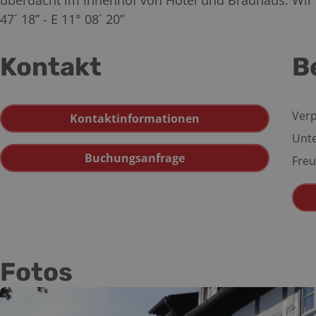
überdacht im Innenhof von Hotel und Brauhaus. Wir 
47´ 18” - E 11° 08´ 20”
Kontakt
B
Verp
Kontaktinformationen
Unte
Buchungsanfrage
Freu
Fotos