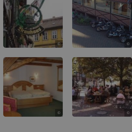
©
©
©
©