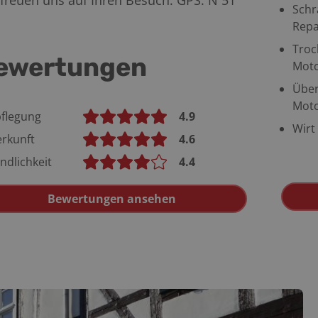
freuen uns auf Ihren Besuch. GPS: N 51°
Schr
Repa
Troc
ewertungen
Moto
Über
Moto
flegung
4.9
Wirt
rkunft
4.6
ndlichkeit
4.4
Bewertungen ansehen