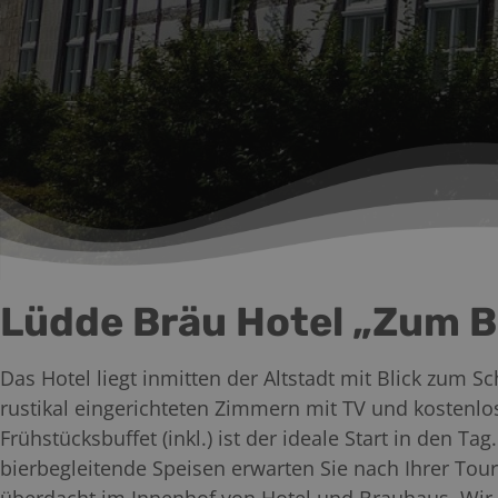
Lüdde Bräu Hotel „Zum 
Das Hotel liegt inmitten der Altstadt mit Blick zum S
rustikal eingerichteten Zimmern mit TV und kostenlo
Frühstücksbuffet (inkl.) ist der ideale Start in den Ta
bierbegleitende Speisen erwarten Sie nach Ihrer Tour