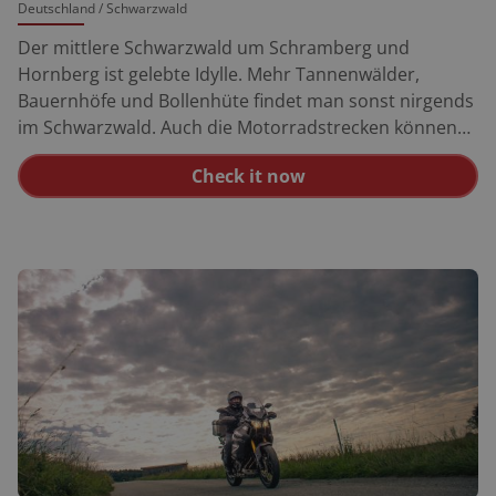
Deutschland
/ Schwarzwald
Der mittlere Schwarzwald um Schramberg und
Hornberg ist gelebte Idylle. Mehr Tannenwälder,
Bauernhöfe und Bollenhüte findet man sonst nirgends
im Schwarzwald. Auch die Motorradstrecken können
sich hier sehen lassen. Wolfach ist ein Städtchen mit
Check it now
sympathischem Flair. Eine gepflasterte Durchfahrt, ein
Stadttor, eine Brücke über die Kinzig, bunte Häuser,
viele Straßencafés. Wer noch nicht gefrühstückt hat,
sollte es hier unter einem Sonnenschirm unbedingt
nachholen. Die Strecke nach Hausach führt danach
landschaftlich reizvoll am Ufer der Kinzig entlang. Ein
Gürtel von Sumpfwiesen, mit gelben Blumen
gesprenkelt, breitet sich am Flussufer aus. Weiter führt
die Route in Richtung Gutach. Schwarzwald pur. Aus
Gutach stammt übrigens der berühmte Bollenhut, das
Wahrzeichen des ganzen Schwarzwaldes. Das
Prachtstück besteht aus elf großen und drei kleinen