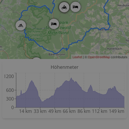
Leaflet
| ©
OpenStreetMap
contributors
Höhenmeter
1200
600
300
0
14 km
33 km
49 km
66 km
86 km
112 km
149 km