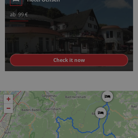
ab
99
€
Check it now
+
−