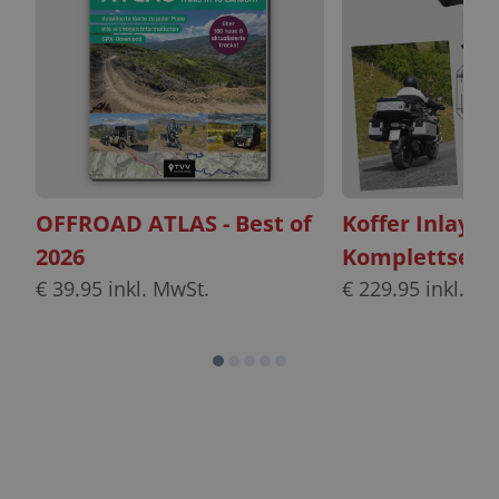
OFFROAD ATLAS - Best of
Koffer Inlayt
2026
Komplettset
€
39.95
inkl. MwSt.
€
229.95
inkl. Mw