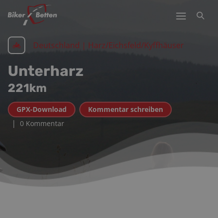
Deutschland | Harz/Eichsfeld/Kyffhäuser
Unterharz
221
km
GPX-Download
Kommentar schreiben
|
0 Kommentar