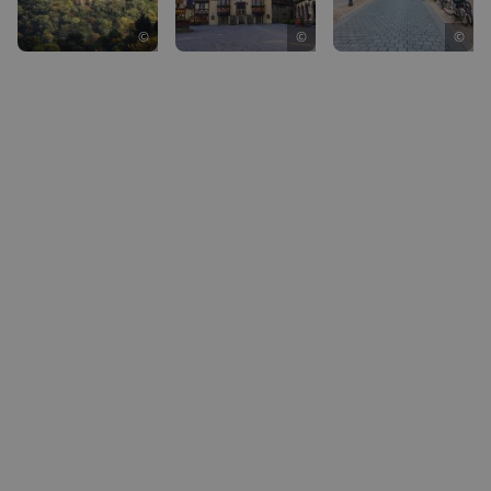
©
©
©