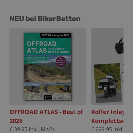
NEU bei BikerBetten
OFFROAD ATLAS - Best of
Koffer Inlayt
2026
Komplettset
€
39.95
inkl. MwSt.
€
229.95
inkl. Mw