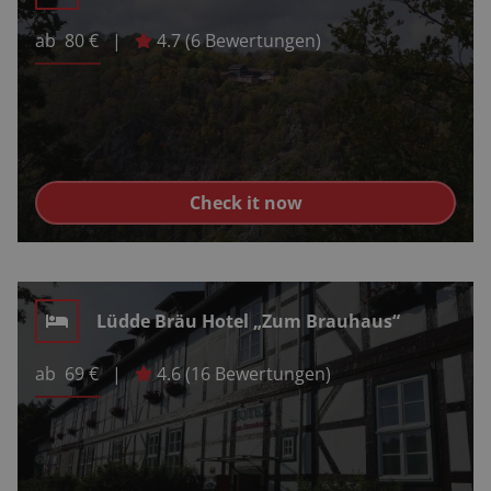
ab
80
€
|
4.7
(
6
Bewertungen)
Check it now
Lüdde Bräu Hotel „Zum Brauhaus“
ab
69
€
|
4.6
(
16
Bewertungen)