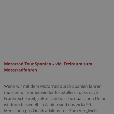
spektakulären Pässen, zu den Katharerburgen in
Frankreich, hinauf ins Einkaufsparadies Andorra oder
entlang der Costa Brava. Es ist auch für Offroad-
Aktivitäten geeignet. Nach der Rückkehr können Gäste
im Panorama-Schwimmbad entspannen oder das Spa-
Angebot nutzen und die regionale Küche mit Zutaten
aus dem ökologischen Gemüsegarten genießen.
https//booking.cerdanyaecoresort.com
Motorrad Tour Spanien – viel Freiraum zum
Motorradfahren
Wenn wir mit dem Motorrad durch Spanien fahren
müssen wir immer wieder feststellen – dass nach
Frankreich zweitgrößte Land der Europäischen Union
ist dünn besiedelt. In Zahlen sind das zirka 90
Menschen pro Quadratkilometer. Zum Vergleich: