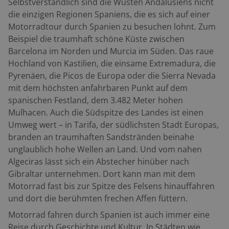
Selbstverständlich sind die Wüsten Andalusiens nicht
hübschen, kleinen Fischerort, der sich noch immer viel
die einzigen Regionen Spaniens, die es sich auf einer
Ursprünglichkeit bewahrt hat. Von nun an geht es
Motorradtour durch Spanien zu besuchen lohnt. Zum
stetig in nördlicher Richtung. Carboneras protzt
Beispiel die traumhaft schöne Küste zwischen
ebenfalls mit bildschönen Sandstränden, in dem
Barcelona im Norden und Murcia im Süden. Das raue
quirligen Ort ist aber auch schon merklich mehr los.
Hochland von Kastilien, die einsame Extremadura, die
Dennoch ist es hier sehr nett und die Stadt liegt
Pyrenäen, die Picos de Europa oder die Sierra Nevada
landschaftlich sehr schön zu Füßen der steil
mit dem höchsten anfahrbaren Punkt auf dem
aufragenden Berge im Hinterland. Ab hier scheint sich
spanischen Festland, dem 3.482 Meter hohen
die Küstenstraße nochmal zu einer Art Endspurt
Mulhacen. Auch die Südspitze des Landes ist einen
aufraffen zu wollen. Mit knackigen Kurven führt der
Umweg wert – in Tarifa, der südlichsten Stadt Europas,
Asphalt durch das Bergland, überzeugt mit reichlich
branden an traumhaften Sandstränden beinahe
Fahrspaß und tollen Panoramen. Bei Tore del Penón
unglaublich hohe Wellen an Land. Und vom nahen
geht es nochmals direkt ans Wasser, bevor wir
Algeciras lässt sich ein Abstecher hinüber nach
schließlich im sympathischen Badeort Mojacar diese
Gibraltar unternehmen. Dort kann man mit dem
abwechslungsreiche Route ausklingen lassen.
Motorrad fast bis zur Spitze des Felsens hinauffahren
Roadbook: Almería, El Cabo de Gata, Torreón de San
und dort die berühmten frechen Affen füttern.
Miguel, Iglesia de las Salinas, Leuchtturm des Cabo de
Motorrad fahren durch Spanien ist auch immer eine
Gata, El Cabo de Gata, Ruecas, San José, Playa de Los
Reise durch Geschichte und Kultur. In Städten wie