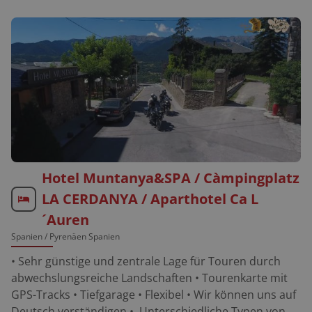
natürlich ebenso inklusive!
Ihr die Strände der Costa Brava, die majestätischen
Pyrenäen oder die kulturellen Highlights Barcelonas,
Gironas oder Figueres der Geburtsstadt Dalis
erkunden möchtet – unsere Finca ist der ideale
Ausgangspunkt dafür. Hier gehts zu unserem
YouTube-Video über die unsere Biker-Ranch...
https://www.youtube.com/watch?v=qMBNdoFcA7I
Hotel Muntanya&SPA / Càmpingplatz
LA CERDANYA / Aparthotel Ca L
´Auren
Spanien
/ Pyrenäen Spanien
• Sehr günstige und zentrale Lage für Touren durch
abwechslungsreiche Landschaften • Tourenkarte mit
GPS-Tracks • Tiefgarage • Flexibel • Wir können uns auf
Deutsch verständigen • Unterschiedliche Typen von