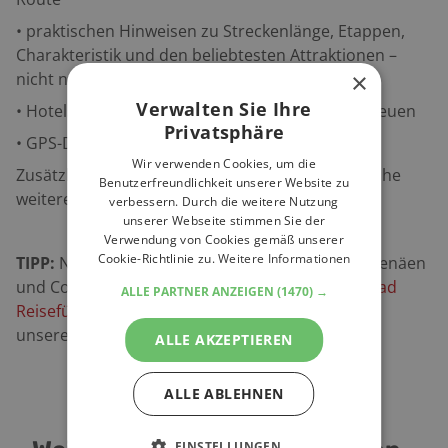
• praktischen Hinweisen zu Streckenlänge, Etappen,
Charakteristik und den beliebtesten Attraktionen –
×
nicht nur für Motorradfans
Verwalten Sie Ihre
• Hotels, die sich auf Motorradfahrende Gäste freuen
Privatsphäre
• GPS-Daten zum Download.
Wir verwenden Cookies, um die
Zusätzlich findest Du auch in unserer Tourensuche
Benutzerfreundlichkeit unserer Website zu
weitere
Motorradtouren in den Pyrenäen
.
verbessern. Durch die weitere Nutzung
unserer Webseite stimmen Sie der
Verwendung von Cookies gemäß unserer
Cookie-Richtlinie zu.
Weitere Informationen
TIPP:
Neben unserem
Motorrad Reiseführer Pyrenäen
und Costa Brava findest Du viele weitere
Motorrad
ALLE PARTNER ANZEIGEN
(1470) →
Reiseführer
der schönsten Regionen Europas in
unserem Shop.
ALLE AKZEPTIEREN
ALLE ABLEHNEN
EINSTELLUNGEN