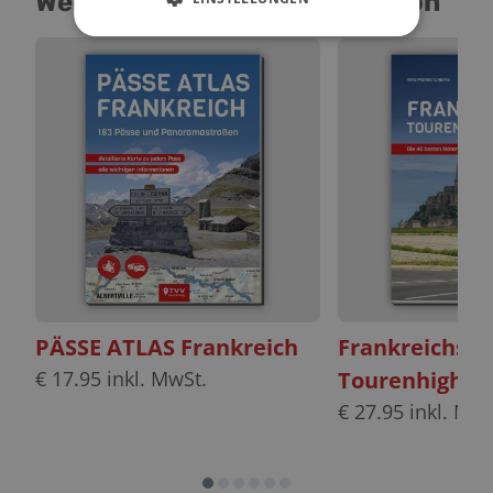
Weitere Produkte in der Region
PÄSSE ATLAS Frankreich
Frankreichs
€
17.95
inkl. MwSt.
Tourenhighlig
€
27.95
inkl. MwS