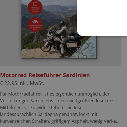
Motorrad Reiseführer Sardinien
€
22.95
inkl. MwSt.
Für Motorradfahrer ist es eigentlich unmöglich, den
Verlockungen Sardiniens – der zweitgrößten Insel des
Mittelmeers – zu widerstehen. Die Insel,
landessprachlich Sardegna genannt, lockt mit
kurvenreichen Straßen, griffigem Asphalt, wenig Verkehr