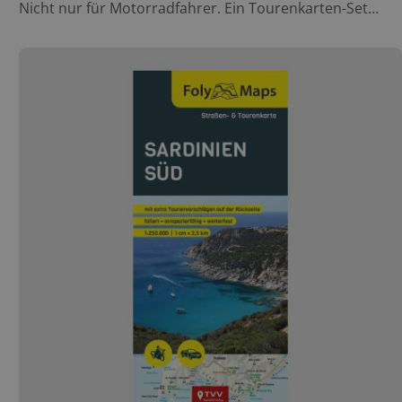
Nicht nur für Motorradfahrer. Ein Tourenkarten-Set
Korsika / Sardinien besteht aus insgesamt sechs
Tourenkarten und weist bis zu fünf verschiedene
Tourenvorschläge zur jeweiligen Region auf, die auf der
Rückseite der Karten ausführlich beschrieben sind,
sodass eine großzügige Auswahl an Touren geboten ist.
Auch zahlreiche motorradfreundliche Hotels sind auf
der Rückseite zu finden und ersparen dem oder den
Reisenden damit die lange Suche nach einer
Übernachtungsmöglichkeit während der Tour. Das
Tourenkarten-Set Korsika / Sardinien erweisen sich
nicht nur bei der Planung als starke Helfer. Die 6
Papierkarten stecken in einer praktischen Folientasche.
(Karten sind nicht foliert/ laminiert).