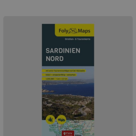
sie sich als Paradies für kurvenhungrige
Motorradreisende. Man findet hier bestens ausgebaute
Küstenstraßen mit atemberaubenden Ausblicken aufs
Meer und im Landesinneren endlose Serpentinen in den
Hochgebirgen. Jeder Meter wird auf Korsika zum
reinsten Fahrvergnügen…! Viele weitere
Motorradtouren auf Korsika findest Du auch in unserer
Tourensuche oder auf unserer FolyMaps Korsika Karte .
Zehn ausführlich beschriebene Motorradtouren sind im
Korsika Reiseführer - auf dem Motorrad entdecken
enthalten. Zum Nachfahren für den Wochenendausflug
oder die längere Reise mit: • vielen Insidertipps des
Autoren in unserem Korsika-Reiseführer
• ausführlichem Kartenmaterial mit eingezeichneter
Route • praktischen Hinweisen zu Streckenlänge,
Etappen, Charakteristik und den beliebtesten
Attraktionen – nicht nur für Motorradfans • Hotels, die
sich auf Motorradfahrende Gäste freuen • GPS-Daten
zum Download. Neben unserem Reiseführer Korsika,