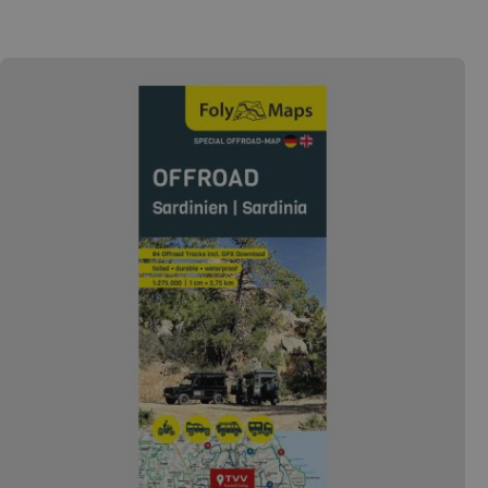
und atemberaubenden Ausblicken auf das
smaragdfarbene Mittelmeer mit den felsigen Küsten.
Die hier vorgestellten Touren im Motorrad Reiseführer
Sardinien erstrecken sich zwischen Küste und
Hinterland und führen nicht nur zu bekannten
Highlights, sondern auch den versteckten Schönheiten.
Geboten wird in unserem Motorrad Reiseführer
Sardinien außerdem viel Geschichte und Hinweise zu
den typisch sardischen Traditionen. Viele weitere
Motorradtouren auf Sardinien findest Du auch in
unserer Tourensuche und die dazu passenden
Motorradhotels auf Sardinien findest Du über unsere
Bikerbetten Motorradhotel-Suche. In unserem Sardinien
Reiseführer findet man zehn ausführliche beschriebene
Motorradtouren zum Nachfahren für den Kurztripp
oder die längere Reise mit: vielen Insidertipps des
Autors ausführlichem Kartenmaterial mit
eingezeichneter Route praktischen Hinweisen zu
Streckenlänge, Etappen, Charakteristik und den