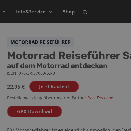
Info&Service
Shop
MOTORRAD REISEFÜHRER
Motorrad Reiseführer S
auf dem Motorrad entdecken
ISBN:
978-3-937063-53-9
22.95
€
Jetzt kaufen!
Bestellabwicklung über unseren Partner
RaceFoxx.com
GPX-Download
Für Motorradfahrer ist es eigentlich unmöglich, den Ver