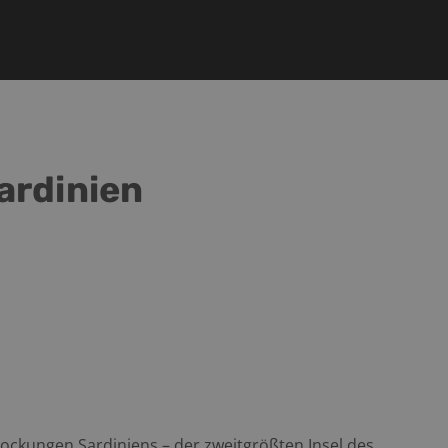
ardinien
lockungen Sardiniens – der zweitgrößten Insel des