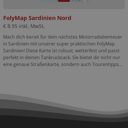
findest Du Viele weitere Motorrad Reiseführer für die
schönsten Motorradregionen Europas in unserem
Shop.
FolyMap Sardinien Nord
€
8.95
inkl. MwSt.
Mach dich bereit für dein nächstes Motorradabenteuer
in Sardinien mit unserer super praktischen FolyMap
Sardinien! Diese Karte ist robust, wetterfest und passt
perfekt in deinen Tankrucksack. Sie bietet dir nicht nur
eine genaue Straßenkarte, sondern auch Tourentipps
und Highlights der Region. Mit dem Maßstab 1:250 000
behältst du immer den Überblick. Ideal für deine
Entdeckungstouren durch Sardinien! Die Features der
Karte im Überblick: foliert strapazierfähig wetterfest
Maßstab 1:250 000 Übersichtliche Kartographie
Highlights der Region Schau Dir auch gleich unsere
FolyMap Sardinien Süd an. Entdecke die Welt mit
FolyMaps, Deinen unverzichtbaren Begleitern für jeden
Roadtrip. Diese Kartenreihe kombiniert detaillierte