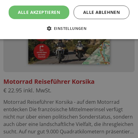
ALLE AKZEPTIEREN
ALLE ABLEHNEN
EINSTELLUNGEN
Motorrad Reiseführer Korsika
€
22.95
inkl. MwSt.
Motorrad Reiseführer Korsika - auf dem Motorrad
entdecken Die französische Mittelmeerinsel verfügt
nicht nur über einen politischen Sonderstatus, sondern
auch über eine landschaftliche Vielfalt, die ihresgleichen
sucht. Auf nur gut 9.000 Quadratkilometern präsentiert