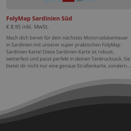
FolyMap Sardinien Süd
€
8.95
inkl. MwSt.
Mach dich bereit für dein nächstes Motorradabenteuer
in Sardinien mit unserer super praktischen FolyMap
Sardinien Karte! Diese Sardinien Karte ist robust,
wetterfest und passt perfekt in deinen Tankrucksack. Sie
bietet dir nicht nur eine genaue Straßenkarte, sondern
auch Tourentipps und Highlights der Region. Mit dem
Maßstab 1:250 000 behältst du immer den Überblick.
Ideal für deine Entdeckungstouren durch Sardinien! Die
Features der Sardinien Karte im Überblick: foliert
strapazierfähig wetterfest Maßstab 1:250 000
Übersichtliche Kartographie Highlights der Region
Schau Dir auch gleich unsere FolyMap Sardinien Nord
an. Entdecke die Welt mit FolyMaps, Deinen
unverzichtbaren Begleitern für jeden Roadtrip. Diese