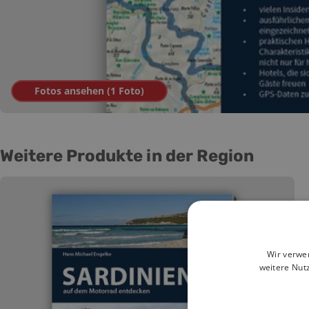
Fotos ansehen (
1
Foto
)
Weitere Produkte in der Region
Wir verwe
weitere Nut