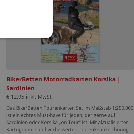
BikerBetten Motorradkarten Korsika |
Sardinien
€
12.95
inkl. MwSt.
Das BikerBetten Tourenkarten Set im Maßstab 1:250.000
ist ein echtes Must-have für jeden, der gerne auf
Sardinien oder Korsika „on Tour“ ist. Mit aktualisierter
Kartographie und verbesserter Tourenkennzeichnung –