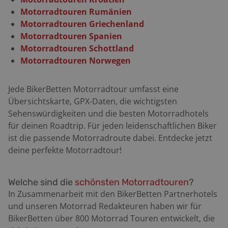
Roadbook: Almería, El Cabo de Gata, Torreón de San
Motorradtouren Rumänien
Miguel, Iglesia de las Salinas, Leuchtturm des Cabo de
Motorradtouren Griechenland
Gata, El Cabo de Gata, Ruecas, San José, Playa de Los
Motorradtouren Spanien
Genoveses, Rodalquilarte, Fernán Perez, Agua Amarga,
Motorradtouren Schottland
Carboneras, Mojacar. Start- / Zielort: Almería / Mojacar
Motorradtouren Norwegen
Länge: 170 km Highlight: Parque Natural de Cabo de
Gata-Níjar – Die Sierra del Cabo de Gata ist als
Jede BikerBetten Motorradtour umfasst eine
Naturpark ausgewiesen. Die extrem zerklüftete Küste
Übersichtskarte, GPX-Daten, die wichtigsten
und die Berge des Hinterlands sind vulkanischen
Sehenswürdigkeiten und die besten Motorradhotels
Ursprungs, in der Folge gibt es bis heute Erdbeben.
für deinen Roadtrip. Für jeden leidenschaftlichen Biker
Durch die vulkanische Aktivität traten verschiedene
ist die passende Motorradroute dabei. Entdecke jetzt
Minerale an die Oberfläche, unter andrem Achat, der
deine perfekte Motorradtour!
der Region ihren Namen gab – Kap des Achats. Der
knapp 500 Meter hohe Pico de los Frailes, die höchste
Erhebung des Naturparks, ist ein erloschener Vulkan.
Welche sind die
schönsten Motorradtouren
?
An seinen Flanken, zum Beispiel bei San José, lassen
In Zusammenarbeit mit den BikerBetten Partnerhotels
sich bis heute die einst ins Meer geflossenen
und unseren Motorrad Redakteuren haben wir für
Lavaströme erkennen.
BikerBetten über 800 Motorrad Touren entwickelt, die