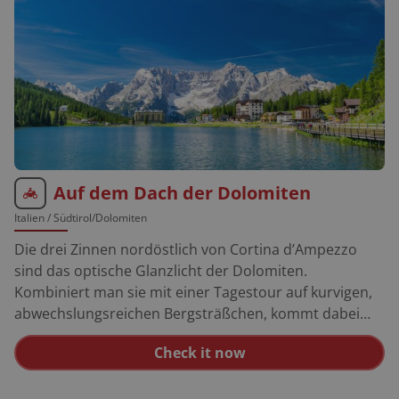
Auf dem Dach der Dolomiten
Italien
/ Südtirol/Dolomiten
Die drei Zinnen nordöstlich von Cortina d’Ampezzo
sind das optische Glanzlicht der Dolomiten.
Kombiniert man sie mit einer Tagestour auf kurvigen,
abwechslungsreichen Bergsträßchen, kommt dabei
das ultimative Motorraderlebnis heraus. Übrigens: Die
Check it now
Tour "Auf dem Dach der Dolomiten" ist eine von über
1000 Alpenpässen und Motorradtouren auf unserer
BikerBetten Seite. Und für alle, die sich über die Region