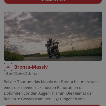
auch Otto-Normalmotorradfahrer ein, Rennluft zu
schnuppern. Ahrweiler: Tolle Fachwerkhäuser,
rundherum wird roter Spätburgunder angebaut. Bad
Münstereifel: Glänzt mit seinem original
mittelalterlichen Stadtbild. Etappe Fuchshofen –
Antweiler: Knackige Kurven auf griffigem Asphalt.
Brenta-Massiv
Italien
/ Südtirol/Dolomiten
Bei der Tour um das Massiv der Brenta hat man stets
eines der beeindruckendsten Panoramen der
Dolomiten vor den Augen. Tramin: Die Heimat der
Rebsorte Gewürztraminer liegt umgeben von
Obstwiesen und Weinbergen im Etschtal beim Kalterer