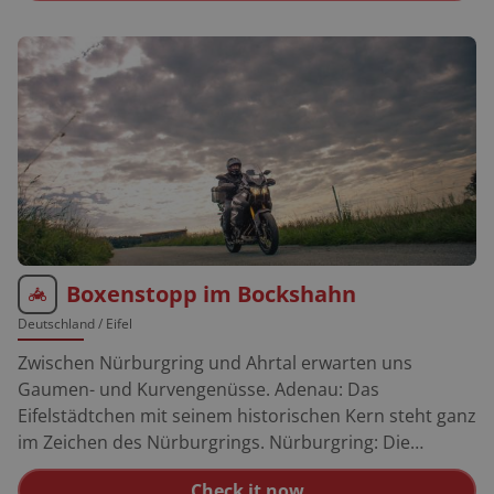
verändert. Tremosine: Der “Balkon des Gardasees”
liegt in traumhafter Aussichtslage steil über dem See.
Ein knackiges Serpentinensträßchen führt hinauf.
Ledrosee: Hier ist eine 4.000 Jahre alte
Pfahlbausiedlung zu besichtigen.
Boxenstopp im Bockshahn
Deutschland
/ Eifel
Zwischen Nürburgring und Ahrtal erwarten uns
Gaumen- und Kurvengenüsse. Adenau: Das
Eifelstädtchen mit seinem historischen Kern steht ganz
im Zeichen des Nürburgrings. Nürburgring: Die
legendäre Nordschleife lädt für 27 Euro pro Runde
Check it now