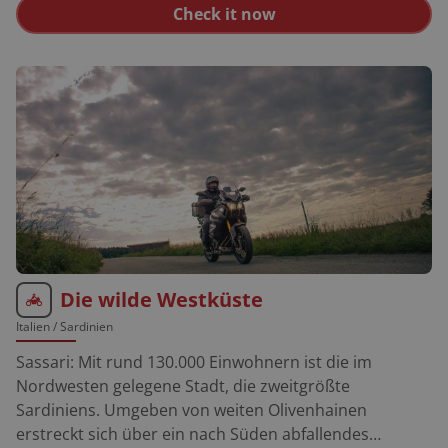
Check it now
See. Südtiroler Weinstraße: Die 60 Kilometer lange
Route verläuft von Meran nach Süden bis Margreid
und ist fahrerisch als auch optisch ein Erlebnis.
Molveno: Reizendes Alpenstädtchen in romantischer
Lage am Molvenosee. Im Ort und am Seeufer gibt es
schöne Restaurants für die Pause. Mendelpass: Der
1.363 Meter hohe Pass empfängt uns mit knackigen
Kurven und tollen Ausblicken hinab ins Etschtal.
Madonna di Campiglio: Mondäner Wintersportort, im
Sommer geht es dort gemächlich zu.
Die wilde Westküste
Italien
/ Sardinien
Sassari: Mit rund 130.000 Einwohnern ist die im
Nordwesten gelegene Stadt, die zweitgrößte
Sardiniens. Umgeben von weiten Olivenhainen
erstreckt sich über ein nach Süden abfallendes