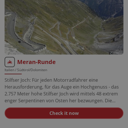
Meran-Runde
Italien
/ Südtirol/Dolomiten
Stilfser Joch: Für jeden Motorradfahrer eine
Herausforderung, für das Auge ein Hochgenuss - das
2.757 Meter hohe Stilfser Joch wird mittels 48 extrem
enger Serpentinen von Osten her bezwungen. Die
schmale Straße schraubt sich in zum Teil
Check it now
überhängenden Spitzkehren steil dem Himmel
entgegen. Bormio: Der quirlige Wander- und Skiort
vereint traumhaftes Alpenpanorama mit italienischer